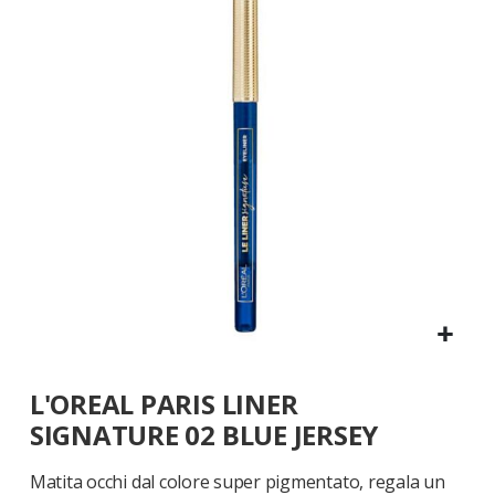
galleria
di
immagini
Vai
L'OREAL PARIS LINER
all'inizio
della
SIGNATURE 02 BLUE JERSEY
galleria
di
Matita occhi dal colore super pigmentato, regala un
immagini