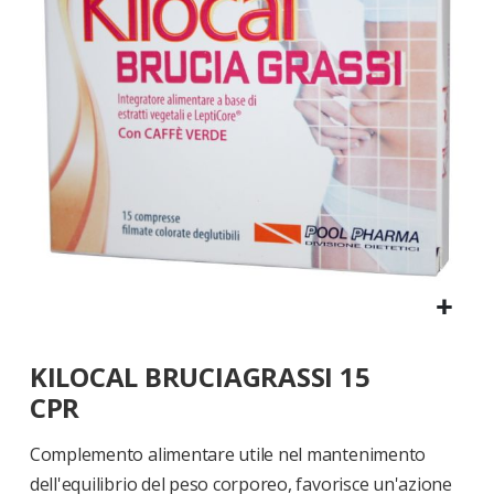
di
immagini
Vai
KILOCAL BRUCIAGRASSI 15
all'inizio
della
CPR
galleria
di
Complemento alimentare utile nel mantenimento
immagini
dell'equilibrio del peso corporeo, favorisce un'azione