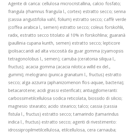
Agente di carica: cellulosa microcristallina, calcio fosfato;
frangula (rhamnus frangula l., cortex) estratto secco; senna
(cassia angustifolia vahl, folium) estratto secco; caffè verde
(coffea arabica l., semen) estratto secco; coleus forskohlii,
radix, estratto secco titolato al 10% in forskohlina; guaranà
(paullinia cupana kunth, semen) estratto secco; lepticore
(polisaccaridi ad alta viscosità da guar gomma (cyamopsis
tetragonolobus l., semen); carruba (ceratonia siliqua l.,
fructus); acacia gomma (acacia nilotica willd ex del.,
gummi); melograno (punica granatum l., fructus) estratto
secco; alga azzurra (aphanizomenon flos-aquae, bacteria);
betacarotene; acidi grassi esterificati; antiagglomeranti:
carbossimetilcellulosa sodica reticolata, biossido di silicio;
magnesio stearato; acido stearico; talco; cassia (cassia
fistula l., fructus) estratto secco; tamarindo (tamarindus
indica l., fructus) estratto secco; agenti di rivestimento:
idrossipropilmetilcellulosa, etilcellulosa, cera carnauba;