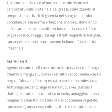
Il cromo contribuisce al normale metabolismo dei
carboidrati, delle proteine e dei grassi, stabilizzando al
tempo stesso i livelli di glicemia nel sangue. Lo iodio
contribuisce alla normale funzione tiroidea, stimolando
indirettamente il metabolismo basale. L’inulina e i frutto-
oligosaccaridi, in aggiunta agli estratti vegetali di frangula,
tamarindo e cassia, promuovono la buona funzionalità
intestinale.
Ingredienti
Agente di carica: cellulosa microcristallina; inulina; frangula
(rhamnus frangula l., cortex) estratto secco; senna (cassia
angustifolia vahl, folium) estratto secco; maltodestrina;
fruttooligosaccaridi; alga marina (fucus vesiculosus l.,
thallus) estratto secco titolato in iodio; antiagglomeranti:
magnesio stearato; biossido di silicio, stearina vegetale;
tamarindo (tamarindus indica l., fructus) estratto secco;