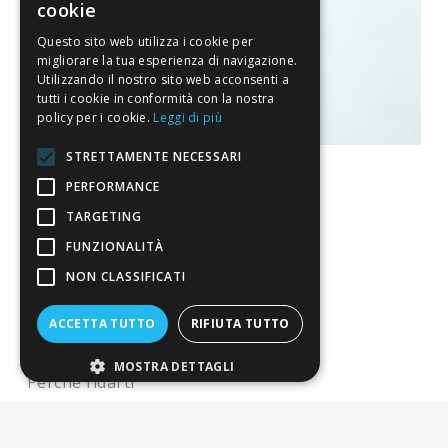
cookie
Questo sito web utilizza i cookie per
migliorare la tua esperienza di navigazione.
Utilizzando il nostro sito web acconsenti a
tutti i cookie in conformità con la nostra
policy per i cookie.
Leggi di più
STRETTAMENTE NECESSARI
PERFORMANCE
TARGETING
La nostra convenienza
FUNZIONALITÀ
NON CLASSIFICATI
Il risparmio che fa ambiente
Il nostro manifesto
ACCETTA TUTTO
RIFIUTA TUTTO
Il blog
MOSTRA DETTAGLI
Perché fidarti
Vendi con noi