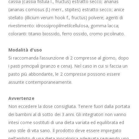
cassia (cassia fistula l., fructus) estratto secco; ananas
(ananas comosus (l.) merr., stipites) estratto secco; anice
stellato (illicium verum hook f., fructus) polvere; agenti di
rivestimento: idrossipropilmetilcellulosa, gomma lacca;
coloranti: titanio biossido, ferro ossido, cromo picolinato.
Modalità d'uso
Si raccomanda l’assunzione di 2 compresse al giorno, dopo
i pasti principali (pranzo e cena). Nel caso in cui si faccia un
pasto più abbondante, le 2 compresse possono essere
assunte contemporaneamente.
Avvertenze
Non eccedere la dose consigliata. Tenere fuori dalla portata
dei bambini al di sotto dei 3 anni. Gli integratori non vanno
intesi come sostituti di una dieta variata ed equilibrata ed
uno stile di vita sano. Il prodotto deve essere impiegato
nell’ambito di una dieta ipocalorica adeguata seguendo uno