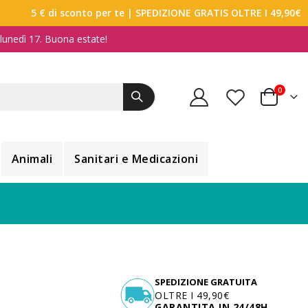
5 € di sconto per te
| SPEDIZIONE GRATIS OLTRE I 49,90€
a lunedì 17. Buona estate!
elemen
0
Carrello
Animali
Sanitari e Medicazioni
SPEDIZIONE GRATUITA
OLTRE I 49,90€
GARANTITA IN 24/48H