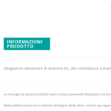
Promozioni
Vai
Mistery Box
all'inizio
della
galleria
di
immagini
INFORMAZIONI
PRODOTTO
Integratore alimentare di Vitamina K2, che contribuisce a ma
Le immagini di questo prodotto hanno scopo puramente illustrativo e la loro 
Nella pubblicazione non si intende infrangere diritti altrui.
I marchi qui rappres