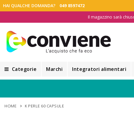
HAI QUALCHE DOMANDA?
049 8597472
Il magazzino sarà chius
Categorie
Marchi
Integratori alimentari
Integratori alimentari
Alimentazione e Dietetica
HOME
K PERLE 60 CAPSULE
Cosmesi
Cosmetici Naturali