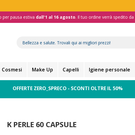
o per pausa estiva
dall'1 al 16 agosto
. Il tuo ordine verrà spedito d
Cosmesi
Make Up
Capelli
Igiene personale
OFFERTE ZERO_SPRECO - SCONTI OLTRE IL 50%
K PERLE 60 CAPSULE