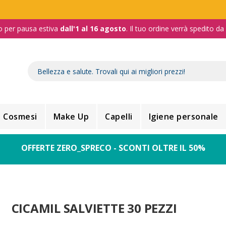
o per pausa estiva
dall'1 al 16 agosto
. Il tuo ordine verrà spedito d
Cosmesi
Make Up
Capelli
Igiene personale
OFFERTE ZERO_SPRECO - SCONTI OLTRE IL 50%
CICAMIL SALVIETTE 30 PEZZI