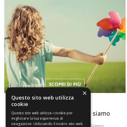
×
Questo sito web utilizza
cookie
La nostra convenienza
Chi siamo
Questo sito web utilizza i cookie per
migliorare la tua esperienza di
navigazione. Utilizzando il nostro sito web
Il risparmio che fa ambiente
Chi Siamo