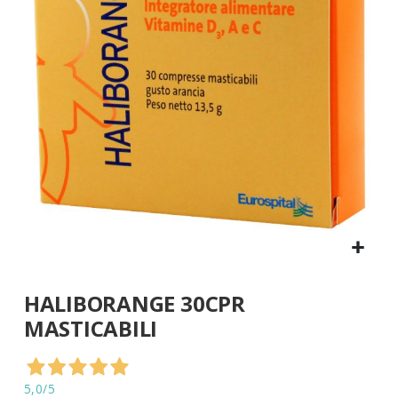
di
immagini
Vai
HALIBORANGE 30CPR
all'inizio
della
MASTICABILI
galleria
di
immagini
5,0
/5