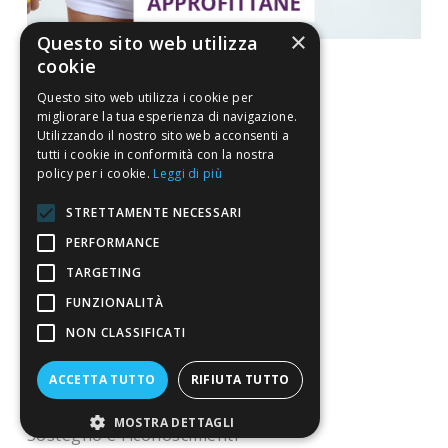
×
Questo sito web utilizza
cookie
Questo sito web utilizza i cookie per
migliorare la tua esperienza di navigazione.
La nostra convenienza
Utilizzando il nostro sito web acconsenti a
tutti i cookie in conformità con la nostra
Il risparmio che fa ambiente
policy per i cookie.
Leggi di più
Il nostro manifesto
STRETTAMENTE NECESSARI
Il blog
PERFORMANCE
TARGETING
Perché fidarti
FUNZIONALITÀ
Vendi con noi
NON CLASSIFICATI
Chi siamo
ACCETTA TUTTO
RIFIUTA TUTTO
Chi Siamo
MOSTRA DETTAGLI
Sostegno e riconoscimenti