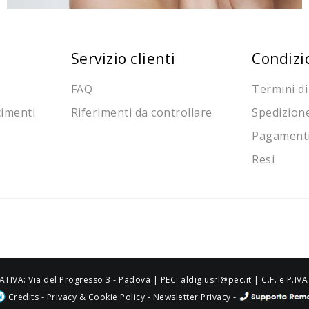
Servizio clienti
Condizi
FAQ
Termini di
cimenti
Riferimenti da controllare
Spedizion
Pagament
Resi
ATIVA: Via del Progresso 3 - Padova | PEC: aldigiusrl@pec.it | C.F. e P.
-
-
-
Credits
Privacy & Cookie Policy
Newsletter Privacy