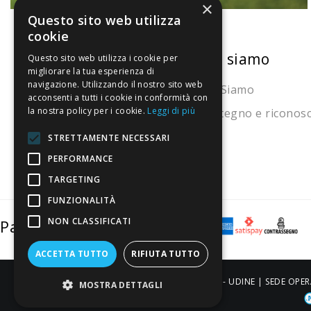
×
Questo sito web utilizza
cookie
La nostra convenienza
Chi siamo
Questo sito web utilizza i cookie per
migliorare la tua esperienza di
navigazione. Utilizzando il nostro sito web
Il risparmio che fa ambiente
Chi Siamo
acconsenti a tutti i cookie in conformità con
la nostra policy per i cookie.
Leggi di più
Il nostro manifesto
Sostegno e riconos
Il blog
STRETTAMENTE NECESSARI
Perché fidarti
PERFORMANCE
TARGETING
Vendi con noi
FUNZIONALITÀ
NON CLASSIFICATI
Pagamenti sicuri
ACCETTA TUTTO
RIFIUTA TUTTO
ALDIGIÙ S.R.L. | Via Cortazzis 15 33100 - UDINE | SEDE OPER
MOSTRA DETTAGLI