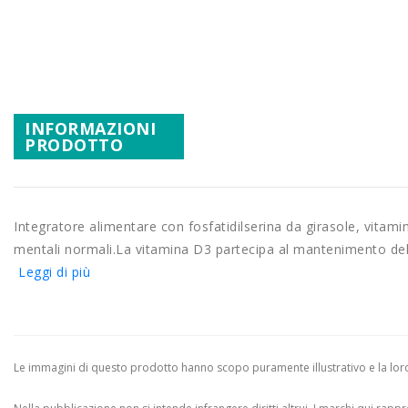
Promozioni
Vai
all'inizio
Mistery Box
della
galleria
di
INFORMAZIONI
immagini
PRODOTTO
Integratore alimentare con fosfatidilserina da girasole, vitam
mentali normali.La vitamina D3 partecipa al mantenimento del
Leggi di più
Le immagini di questo prodotto hanno scopo puramente illustrativo e la loro 