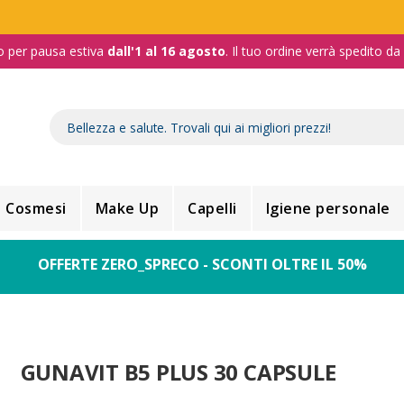
o per pausa estiva
dall'1 al 16 agosto
. Il tuo ordine verrà spedito d
Cosmesi
Make Up
Capelli
Igiene personale
OFFERTE ZERO_SPRECO - SCONTI OLTRE IL 50%
GUNAVIT B5 PLUS 30 CAPSULE