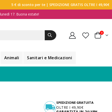
5 € di sconto per te
| SPEDIZIONE GRATIS OLTRE I 49,90€
a lunedì 17. Buona estate!
elemen
0
Carrello
Animali
Sanitari e Medicazioni
SPEDIZIONE GRATUITA
OLTRE I 49,90€
GARANTITA IN 24/48H