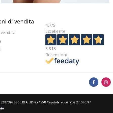
oni di vendita
4,7
/5
Eccellente
 vendita
e
3.818
i
Recensioni
IVA 02873920306 REA UD-294558 Capitale sociale: € 27.086,97