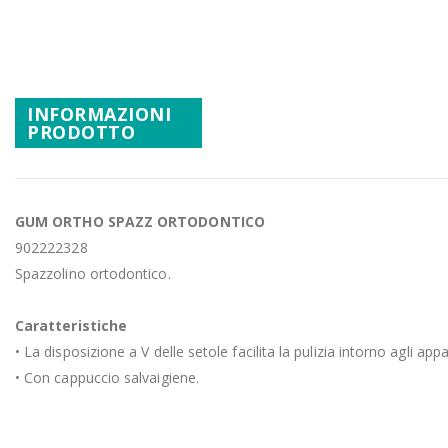
Vai
Promozioni
all'inizio
Mistery Box
della
galleria
di
INFORMAZIONI
PRODOTTO
immagini
GUM ORTHO SPAZZ ORTODONTICO
902222328
Spazzolino ortodontico.
Caratteristiche
• La disposizione a V delle setole facilita la pulizia intorno agli appa
• Con cappuccio salvaigiene.