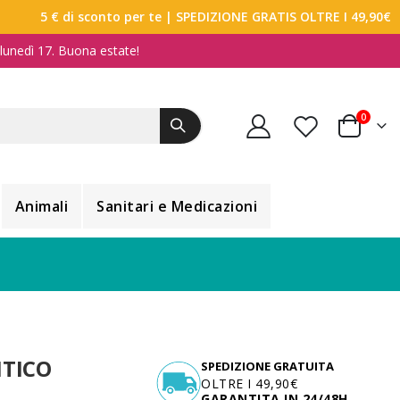
5 € di sconto per te
| SPEDIZIONE GRATIS OLTRE I 49,90€
a lunedì 17. Buona estate!
elemen
0
Carrello
Animali
Sanitari e Medicazioni
TICO
SPEDIZIONE GRATUITA
OLTRE I 49,90€
GARANTITA IN 24/48H