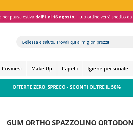
o per pausa estiva
dall'1 al 16 agosto
. Il tuo ordine verrà spedito d
Cosmesi
Make Up
Capelli
Igiene personale
OFFERTE ZERO_SPRECO - SCONTI OLTRE IL 50%
GUM ORTHO SPAZZOLINO ORTODON