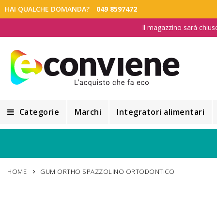
HAI QUALCHE DOMANDA?
049 8597472
Il magazzino sarà chius
Categorie
Marchi
Integratori alimentari
Integratori alimentari
Alimentazione e Dietetica
HOME
GUM ORTHO SPAZZOLINO ORTODONTICO
Cosmesi
Cosmetici Naturali