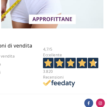
oni di vendita
4,7
/5
Eccellente
 vendita
e
3.820
i
Recensioni