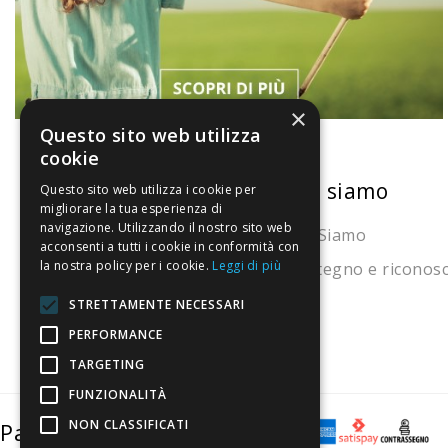
×
Questo sito web utilizza
cookie
La nostra convenienza
Chi siamo
Questo sito web utilizza i cookie per
migliorare la tua esperienza di
navigazione. Utilizzando il nostro sito web
Il risparmio che fa ambiente
Chi Siamo
acconsenti a tutti i cookie in conformità con
la nostra policy per i cookie.
Leggi di più
Il nostro manifesto
Sostegno e riconos
Il blog
STRETTAMENTE NECESSARI
Perché fidarti
PERFORMANCE
TARGETING
Vendi con noi
FUNZIONALITÀ
NON CLASSIFICATI
Pagamenti sicuri