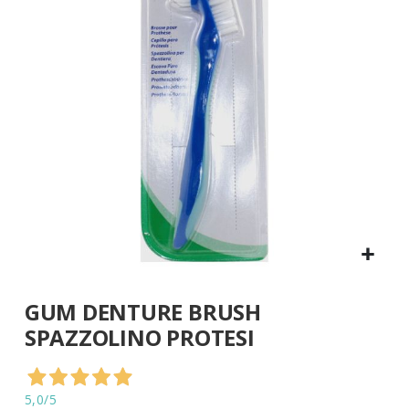
di
immagini
Vai
GUM DENTURE BRUSH
all'inizio
della
SPAZZOLINO PROTESI
galleria
di
immagini
5,0
/5