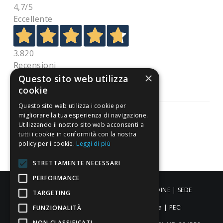
4,7
/5
Eccellente
3.820
Recensioni
×
Questo sito web utilizza
cookie
Questo sito web utilizza i cookie per
migliorare la tua esperienza di navigazione.
Utilizzando il nostro sito web acconsenti a
tutti i cookie in conformità con la nostra
Pagamenti sicuri
policy per i cookie.
Leggi di più
STRETTAMENTE NECESSARI
PERFORMANCE
ALDIGIÙ S.R.L. | Via Cortazzis 15 33100 - UDINE | SEDE
TARGETING
OPERATIVA: Via del Progresso 3 - Padova | PEC:
FUNZIONALITÀ
NON CLASSIFICATI