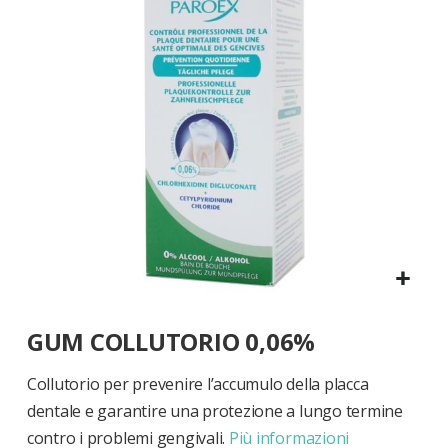
di
immagini
Vai
GUM COLLUTORIO 0,06%
all'inizio
della
galleria
Collutorio per prevenire l’accumulo della placca
di
dentale e garantire una protezione a lungo termine
immagini
contro i problemi gengivali.
Più informazioni