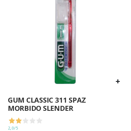
di
immagini
Vai
GUM CLASSIC 311 SPAZ
all'inizio
della
MORBIDO SLENDER
galleria
di
immagini
2,0
/5