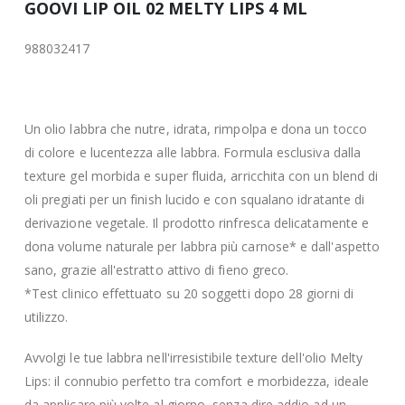
GOOVI LIP OIL 02 MELTY LIPS 4 ML
988032417
Un olio labbra che nutre, idrata, rimpolpa e dona un tocco
di colore e lucentezza alle labbra. Formula esclusiva dalla
texture gel morbida e super fluida, arricchita con un blend di
oli pregiati per un finish lucido e con squalano idratante di
derivazione vegetale. Il prodotto rinfresca delicatamente e
dona volume naturale per labbra più carnose* e dall'aspetto
sano, grazie all'estratto attivo di fieno greco.
*Test clinico effettuato su 20 soggetti dopo 28 giorni di
utilizzo.
Avvolgi le tue labbra nell'irresistibile texture dell'olio Melty
Lips: il connubio perfetto tra comfort e morbidezza, ideale
da applicare più volte al giorno, senza dire addio ad un