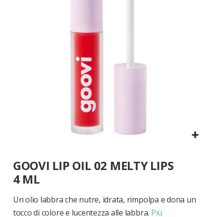
di
immagini
Vai
GOOVI LIP OIL 02 MELTY LIPS
all'inizio
della
4 ML
galleria
di
Un olio labbra che nutre, idrata, rimpolpa e dona un
immagini
tocco di colore e lucentezza alle labbra.
Più