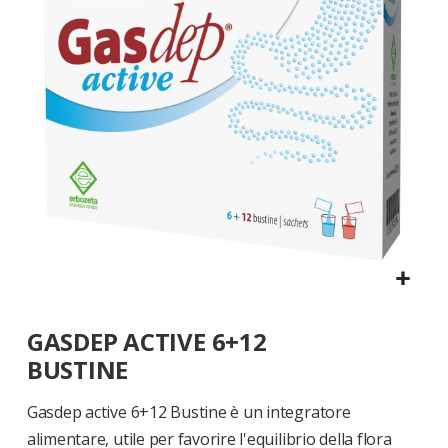
di
immagini
Vai
GASDEP ACTIVE 6+12
all'inizio
della
BUSTINE
galleria
di
Gasdep active 6+12 Bustine è un integratore
immagini
alimentare, utile per favorire l'equilibrio della flora