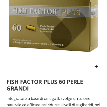
di
immagini
Vai
FISH FACTOR PLUS 60 PERLE
all'inizio
della
GRANDI
galleria
di
Integratore a base di omega 3, svolge un'azione
immagini
naturale ed efficace nel ridurre i livelli di trigliceridi, nel