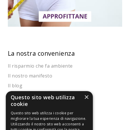
La nostra convenienza
Il risparmio che fa ambiente
Il nostro manifesto
Il blog
Perché fidarti
×
Questo sito web utilizza
cookie
Vendi con noi
Questo sito web utilizza i cookie per
Chi siamo
migliorare la tua esperienza di navigazione.
Utilizzando il nostro sito web acconsenti a
tutti i cookie in conformità con la nostra