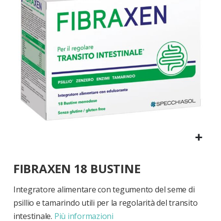
di
immagini
Vai
FIBRAXEN 18 BUSTINE
all'inizio
della
galleria
Integratore alimentare con tegumento del seme di
di
psillio e tamarindo utili per la regolarità del transito
immagini
intestinale.
Più informazioni