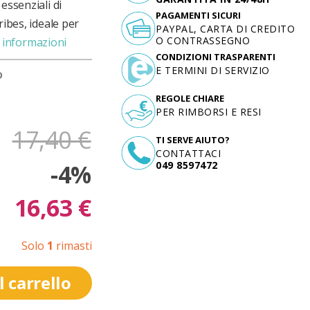
essenziali di
PAGAMENTI SICURI
ribes, ideale per
PAYPAL, CARTA DI CREDITO
O CONTRASSEGNO
 informazioni
CONDIZIONI TRASPARENTI
E TERMINI DI SERVIZIO
D
REGOLE CHIARE
PER RIMBORSI E RESI
17,40 €
TI SERVE AIUTO?
CONTATTACI
-4%
049 8597472
16,63 €
Solo
1
rimasti
 carrello