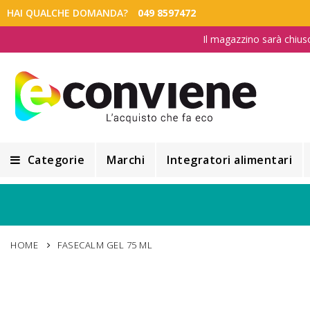
HAI QUALCHE DOMANDA?
049 8597472
Il magazzino sarà chius
Categorie
Marchi
Integratori alimentari
Integratori alimentari
Alimentazione e Dietetica
HOME
FASECALM GEL 75 ML
Cosmesi
Cosmetici Naturali