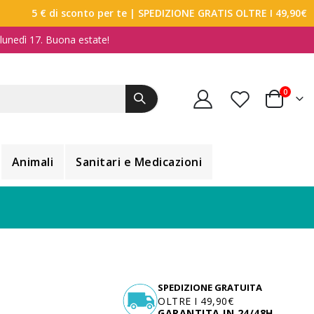
5 € di sconto per te
| SPEDIZIONE GRATIS OLTRE I 49,90€
a lunedì 17. Buona estate!
elemen
0
Carrello
Animali
Sanitari e Medicazioni
SPEDIZIONE GRATUITA
OLTRE I 49,90€
GARANTITA IN 24/48H