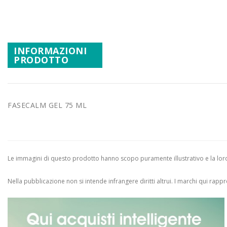
Vai
Promozioni
all'inizio
della
Mistery Box
galleria
INFORMAZIONI
di
PRODOTTO
immagini
FASECALM GEL 75 ML
Le immagini di questo prodotto hanno scopo puramente illustrativo e la loro 
Nella pubblicazione non si intende infrangere diritti altrui.
I marchi qui rappres