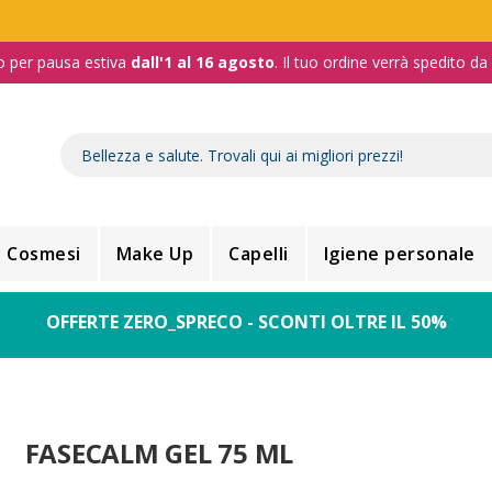
o per pausa estiva
dall'1 al 16 agosto
. Il tuo ordine verrà spedito d
Cosmesi
Make Up
Capelli
Igiene personale
OFFERTE ZERO_SPRECO - SCONTI OLTRE IL 50%
FASECALM GEL 75 ML