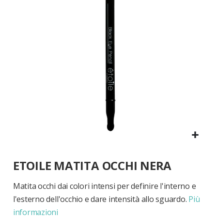
di
immagini
Vai
ETOILE MATITA OCCHI NERA
all'inizio
della
galleria
Matita occhi dai colori intensi per definire l'interno e
di
l'esterno dell'occhio e dare intensità allo sguardo.
Più
immagini
informazioni