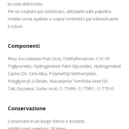
la coda dell'occhio.
Per un risultato più sofisticato, utilizzarla sulla palpebra
mobile come eyeliner o sopra l'ombretto per intensificarne
il colore.
Componenti
Rhus Succedanea Fruit Cera, Triethylhexanoin, C10-18
Triglycerides, Hydrogenated Palm Glycerides, Hydrogenated
Castor Oil, Cera Alba, Polymethyl Methacrylate,
Polyglyceryl-2 Oleate, Macadamia Ternifolia Seed Oil,
Talc,Oryzanol, Sorbic Acid, CI 77499, CI 77891, CI 77510.
Conservazione
Conservare in un luogo fresco e asciutto.
Validità post-apertura: 18 mesi.