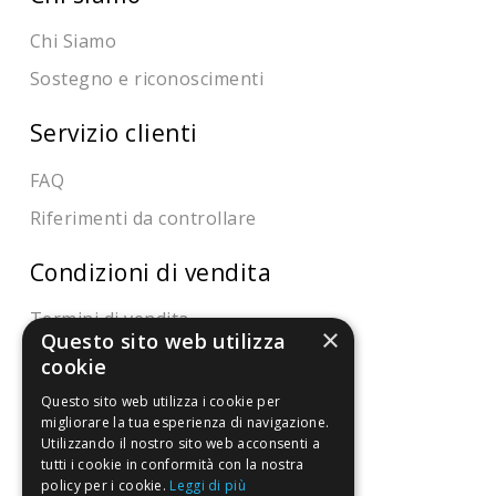
Chi Siamo
Sostegno e riconoscimenti
Servizio clienti
FAQ
Riferimenti da controllare
Condizioni di vendita
Termini di vendita
×
Questo sito web utilizza
Spedizione
cookie
Pagamenti
Questo sito web utilizza i cookie per
migliorare la tua esperienza di navigazione.
Resi
Utilizzando il nostro sito web acconsenti a
tutti i cookie in conformità con la nostra
policy per i cookie.
Leggi di più