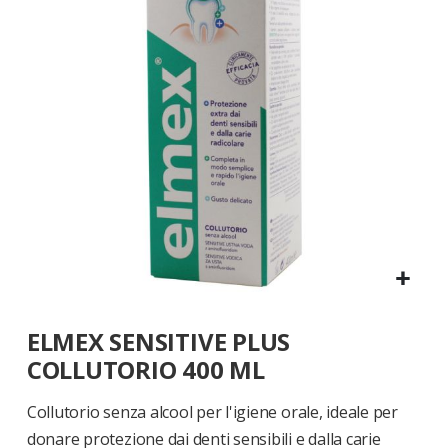
di
immagini
Vai
ELMEX SENSITIVE PLUS
all'inizio
della
COLLUTORIO 400 ML
galleria
di
Collutorio senza alcool per l'igiene orale, ideale per
immagini
donare protezione dai denti sensibili e dalla carie