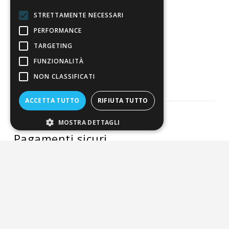
4,7
/5
Eccellente
STRETTAMENTE NECESSARI
PERFORMANCE
TARGETING
3.821
FUNZIONALITÀ
Recensioni
NON CLASSIFICATI
ACCETTA TUTTO
RIFIUTA TUTTO
MOSTRA DETTAGLI
Pagamenti sicuri
ALDIGIÙ S.R.L. | Via Cortazzis 15 33100 - UDINE | SEDE
OPERATIVA: Via del Progresso 3 - Padova | PEC:
aldigiusrl@pec.it | C.F. e P.IVA 02873920306 REA UD-294558