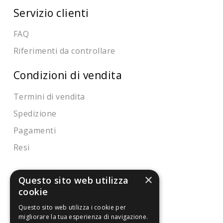
Servizio clienti
FAQ
Riferimenti da controllare
Condizioni di vendita
Termini di vendita
Spedizione
Pagamenti
Resi
×
4,7
/5
Questo sito web utilizza
Eccellente
cookie
Questo sito web utilizza i cookie per
migliorare la tua esperienza di navigazione.