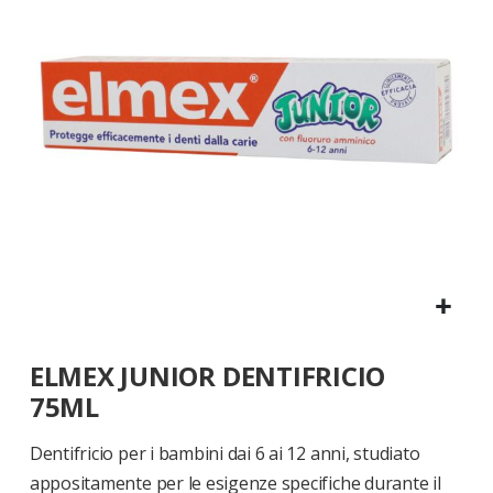
di
immagini
Vai
ELMEX JUNIOR DENTIFRICIO
all'inizio
della
75ML
galleria
di
Dentifricio per i bambini dai 6 ai 12 anni, studiato
immagini
appositamente per le esigenze specifiche durante il