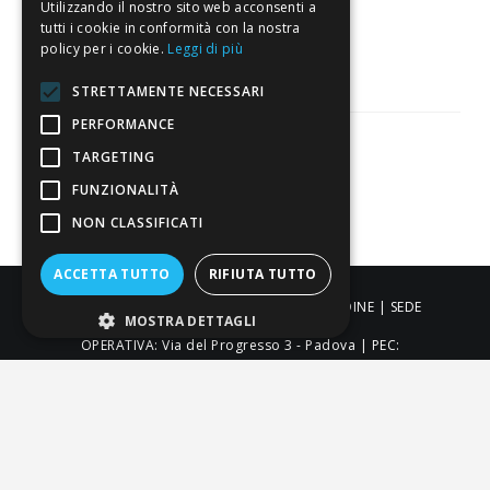
3.818
Utilizzando il nostro sito web acconsenti a
tutti i cookie in conformità con la nostra
Recensioni
policy per i cookie.
Leggi di più
STRETTAMENTE NECESSARI
PERFORMANCE
TARGETING
Pagamenti sicuri
FUNZIONALITÀ
NON CLASSIFICATI
ACCETTA TUTTO
RIFIUTA TUTTO
ALDIGIÙ S.R.L. | Via Cortazzis 15 33100 - UDINE | SEDE
MOSTRA DETTAGLI
OPERATIVA: Via del Progresso 3 - Padova | PEC:
aldigiusrl@pec.it | C.F. e P.IVA 02873920306 REA UD-294558
Capitale sociale: € 27.086,97
-
-
-
Credits
Privacy & Cookie Policy
Newsletter Privacy