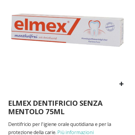
di
immagini
Vai
ELMEX DENTIFRICIO SENZA
all'inizio
della
MENTOLO 75ML
galleria
di
Dentifricio per l'igiene orale quotidiana e per la
immagini
protezione della carie.
Più informazioni