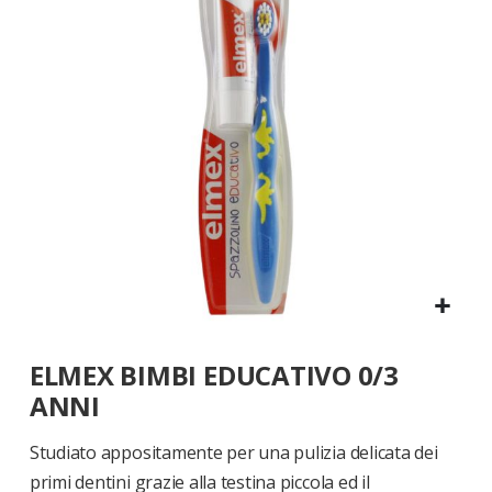
di
immagini
Vai
ELMEX BIMBI EDUCATIVO 0/3
all'inizio
della
ANNI
galleria
di
Studiato appositamente per una pulizia delicata dei
immagini
primi dentini grazie alla testina piccola ed il