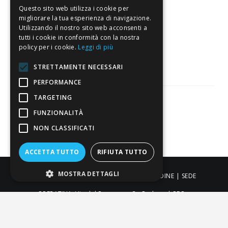
Eccellente
Questo sito web utilizza i cookie per
migliorare la tua esperienza di navigazione.
Utilizzando il nostro sito web acconsenti a
3.818
tutti i cookie in conformità con la nostra
Recensioni
policy per i cookie.
Leggi di più
STRETTAMENTE NECESSARI
PERFORMANCE
TARGETING
FUNZIONALITÀ
Pagamenti sicuri
NON CLASSIFICATI
ACCETTA TUTTO
RIFIUTA TUTTO
MOSTRA DETTAGLI
ALDIGIÙ S.R.L. | Via Cortazzis 15 33100 - UDINE | SEDE
OPERATIVA: Via del Progresso 3 - Padova | PEC:
aldigiusrl@pec.it | C.F. e P.IVA 02873920306 REA UD-294558