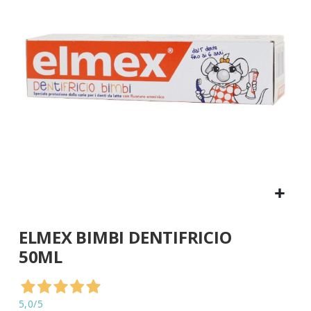
di
immagini
Vai
ELMEX BIMBI DENTIFRICIO
all'inizio
della
50ML
galleria
di
immagini
5,0
/5