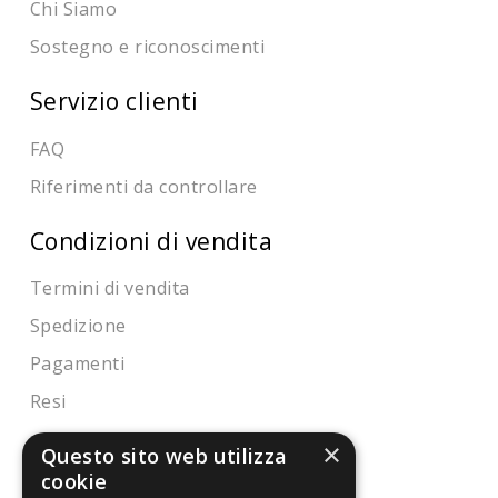
Chi Siamo
Sostegno e riconoscimenti
Servizio clienti
FAQ
Riferimenti da controllare
Condizioni di vendita
Termini di vendita
Spedizione
Pagamenti
Resi
×
Questo sito web utilizza
4,7
/5
cookie