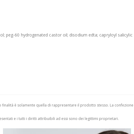
l; peg-60 hydrogenated castor oil; disodium edta; capryloyl salicylic ac
finalità è solamente quella di rappresentare il prodotto stesso. La confezione
entati e i tutti i diritti attribuibili ad essi sono dei legittimi proprietari.