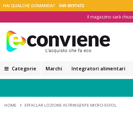
HAI QUALCHE DOMANDA?
049 8597472
Il magazzino sarà chius
Categorie
Marchi
Integratori alimentari
Integratori alimentari
Alimentazione e Dietetica
HOME
EFFACLAR LOZIONE ASTRINGENTE MICRO-ESFOL
Cosmesi
Cosmetici Naturali