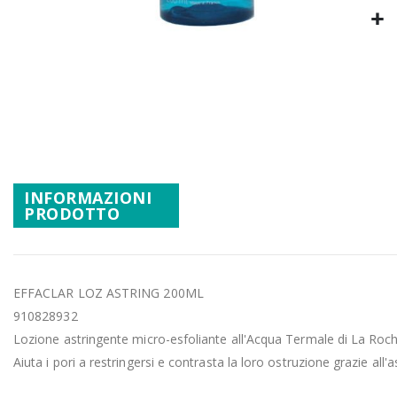
Promozioni
Mistery Box
Vai
all'inizio
della
galleria
di
immagini
INFORMAZIONI
PRODOTTO
EFFACLAR LOZ ASTRING 200ML
910828932
Lozione astringente micro-esfoliante all'Acqua Termale di La Roc
Aiuta i pori a restringersi e contrasta la loro ostruzione grazie all'