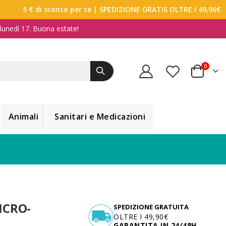
5 € di sconto per te
| SPEDIZIONE GRATIS OLTRE I 49,90€
a lunedì 17. Buona estate!
elemen
0
Carrello
Animali
Sanitari e Medicazioni
ICRO-
SPEDIZIONE GRATUITA
OLTRE I 49,90€
GARANTITA IN 24/48H