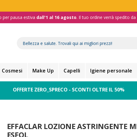
o per pausa estiva
dall'1 al 16 agosto
. Il tuo ordine verrà spedito d
Cosmesi
Make Up
Capelli
Igiene personale
OFFERTE ZERO_SPRECO - SCONTI OLTRE IL 50%
EFFACLAR LOZIONE ASTRINGENTE M
ESFOL