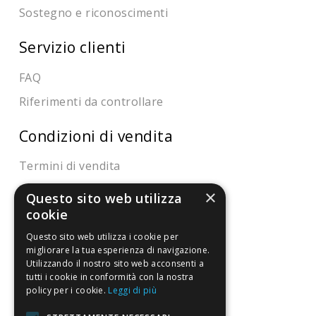
Sostegno e riconoscimenti
Servizio clienti
FAQ
Riferimenti da controllare
Condizioni di vendita
Termini di vendita
Spedizione
×
Questo sito web utilizza
cookie
Pagamenti
Resi
Questo sito web utilizza i cookie per
migliorare la tua esperienza di navigazione.
Utilizzando il nostro sito web acconsenti a
tutti i cookie in conformità con la nostra
4,7
/5
policy per i cookie.
Leggi di più
Eccellente