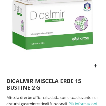
di
immagini
Vai
DICALMIR MISCELA ERBE 15
all'inizio
della
BUSTINE 2 G
galleria
di
Miscela di erbe officinali adatta come coadiuvante nei
immagini
disturbi gastrointestinali funzionali.
Più informazioni