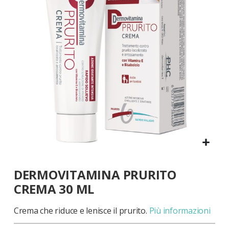
di
immagini
Vai
DERMOVITAMINA PRURITO
all'inizio
della
CREMA 30 ML
galleria
di
Crema che riduce e lenisce il prurito.
Più informazioni
immagini