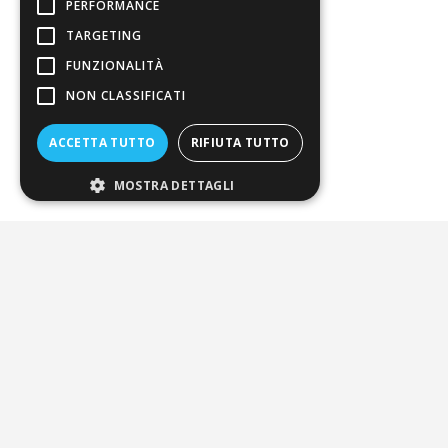
PERFORMANCE
4,7
/5
TARGETING
Eccellente
FUNZIONALITÀ
NON CLASSIFICATI
3.821
ACCETTA TUTTO
RIFIUTA TUTTO
Recensioni
MOSTRA DETTAGLI
Pagamenti sicuri
ALDIGIÙ S.R.L. | Via Cortazzis 15 33100 - UDINE | SEDE
OPERATIVA: Via del Progresso 3 - Padova | PEC: