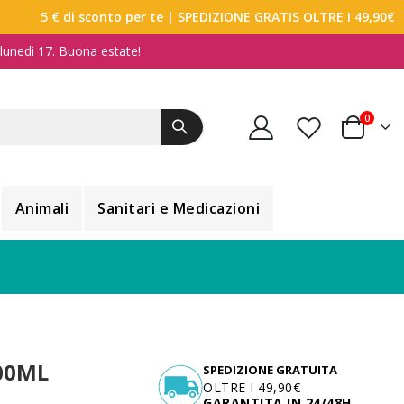
5 € di sconto per te
| SPEDIZIONE GRATIS OLTRE I 49,90€
a lunedì 17. Buona estate!
elemen
0
Carrello
Animali
Sanitari e Medicazioni
00ML
SPEDIZIONE GRATUITA
OLTRE I 49,90€
GARANTITA IN 24/48H