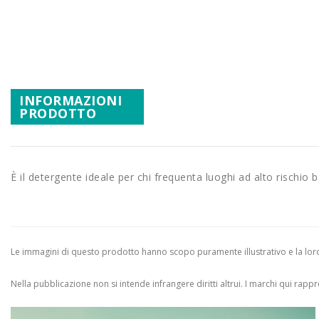
Promozioni
Vai
all'inizio
Mistery Box
della
galleria
di
INFORMAZIONI
immagini
PRODOTTO
È il detergente ideale per chi frequenta luoghi ad alto rischio 
Le immagini di questo prodotto hanno scopo puramente illustrativo e la loro 
Nella pubblicazione non si intende infrangere diritti altrui.
I marchi qui rappres