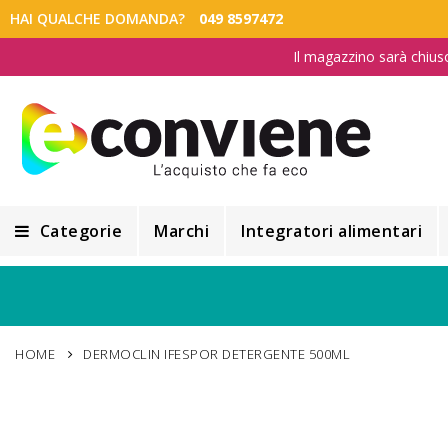
HAI QUALCHE DOMANDA?
049 8597472
Il magazzino sarà chius
Categorie
Marchi
Integratori alimentari
Integratori alimentari
Alimentazione e Dietetica
HOME
DERMOCLIN IFESPOR DETERGENTE 500ML
Cosmesi
Cosmetici Naturali