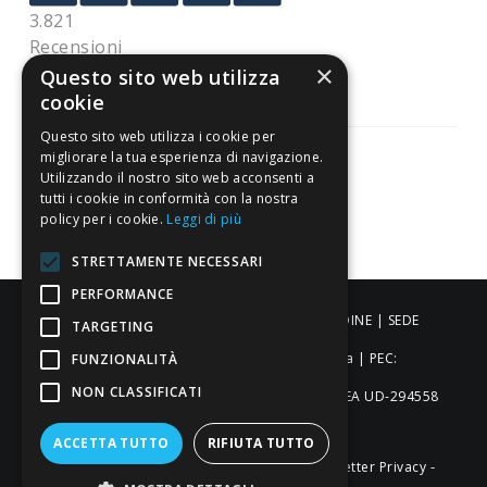
3.821
Recensioni
×
Questo sito web utilizza
cookie
Questo sito web utilizza i cookie per
migliorare la tua esperienza di navigazione.
Utilizzando il nostro sito web acconsenti a
tutti i cookie in conformità con la nostra
Pagamenti sicuri
policy per i cookie.
Leggi di più
STRETTAMENTE NECESSARI
PERFORMANCE
ALDIGIÙ S.R.L. | Via Cortazzis 15 33100 - UDINE | SEDE
TARGETING
OPERATIVA: Via del Progresso 3 - Padova | PEC:
FUNZIONALITÀ
NON CLASSIFICATI
aldigiusrl@pec.it | C.F. e P.IVA 02873920306 REA UD-294558
Capitale sociale: € 27.086,97
ACCETTA TUTTO
RIFIUTA TUTTO
-
-
-
Credits
Privacy & Cookie Policy
Newsletter Privacy