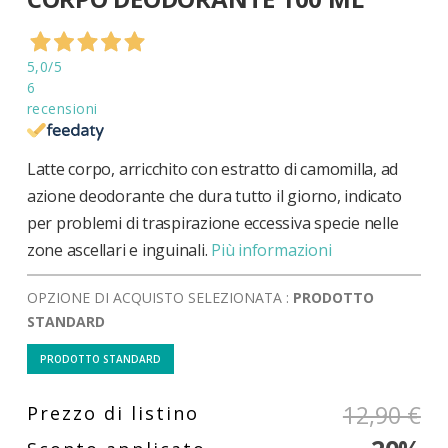
di
immagini
5,0
/5
6
recensioni
Latte corpo, arricchito con estratto di camomilla, ad
azione deodorante che dura tutto il giorno, indicato
per problemi di traspirazione eccessiva specie nelle
zone ascellari e inguinali.
Più informazioni
OPZIONE DI ACQUISTO SELEZIONATA :
PRODOTTO
STANDARD
PRODOTTO STANDARD
12,90 €