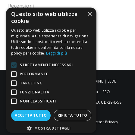
Recensioni
×
Questo sito web utilizza
cookie
Questo sito web utilizza i cookie per
migliorare la tua esperienza di navigazione.
Utilizzando il nostro sito web acconsenti a
tutti i cookie in conformità con la nostra
Pagamenti sicuri
policy per i cookie.
Leggi di più
STRETTAMENTE NECESSARI
PERFORMANCE
ALDIGIÙ S.R.L. | Via Cortazzis 15 33100 - UDINE | SEDE
TARGETING
OPERATIVA: Via del Progresso 3 - Padova | PEC:
FUNZIONALITÀ
NON CLASSIFICATI
aldigiusrl@pec.it | C.F. e P.IVA 02873920306 REA UD-294558
Capitale sociale: € 27.086,97
ACCETTA TUTTO
RIFIUTA TUTTO
-
-
-
Credits
Privacy & Cookie Policy
Newsletter Privacy
MOSTRA DETTAGLI