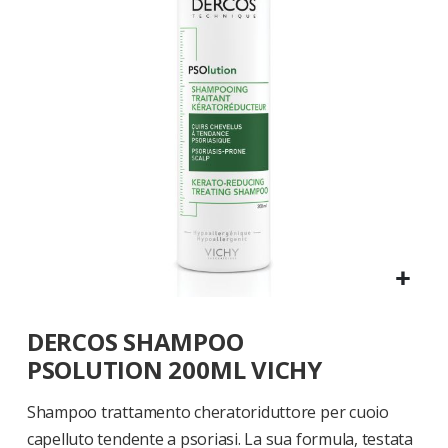
di
immagini
Vai
DERCOS SHAMPOO
all'inizio
della
PSOLUTION 200ML VICHY
galleria
di
Shampoo trattamento cheratoriduttore per cuoio
immagini
capelluto tendente a psoriasi. La sua formula, testata