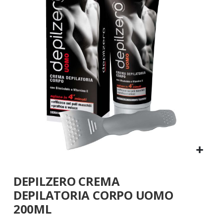
galleria
di
immagini
Vai
DEPILZERO CREMA
all'inizio
della
DEPILATORIA CORPO UOMO
galleria
200ML
di
immagini