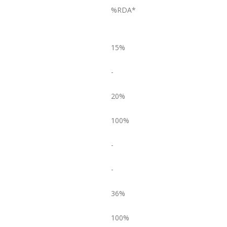
%RDA*
15%
-
20%
100%
-
-
36%
100%