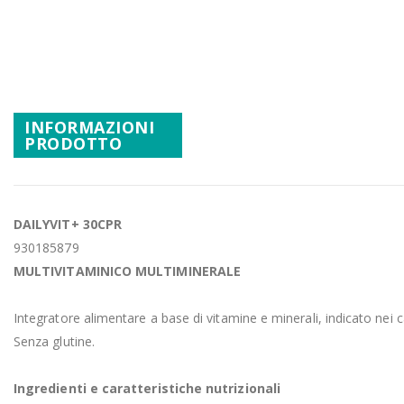
Promozioni
Vai
all'inizio
Mistery Box
della
galleria
di
INFORMAZIONI
immagini
PRODOTTO
DAILYVIT+ 30CPR
930185879
MULTIVITAMINICO MULTIMINERALE
Integratore alimentare a base di vitamine e minerali, indicato nei 
Senza glutine.
Ingredienti e caratteristiche nutrizionali