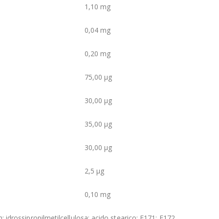
1,10 mg
0,04 mg
0,20 mg
75,00 µg
30,00 µg
35,00 µg
30,00 µg
2,5 µg
0,10 mg
m; idrossipropilmetilcellulosa; acido stearico; E171; E172.