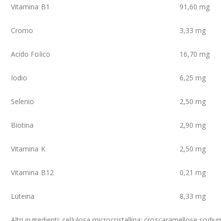
Vitamina B1
91,60 mg
Cromo
3,33 mg
Acido Folico
16,70 mg
Iodio
6,25 mg
Selenio
2,50 mg
Biotina
2,90 mg
Vitamina K
2,50 mg
Vitamina B12
0,21 mg
Luteina
8,33 mg
Altri ingredienti: cellulosa microcristallina; croscaramellose sodiu