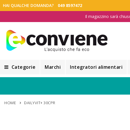
HAI QUALCHE DOMANDA?
049 8597472
Il magazzino sarà chius
Categorie
Marchi
Integratori alimentari
Integratori alimentari
Alimentazione e Dietetica
HOME
DAILYVIT+ 30CPR
Cosmesi
Cosmetici Naturali