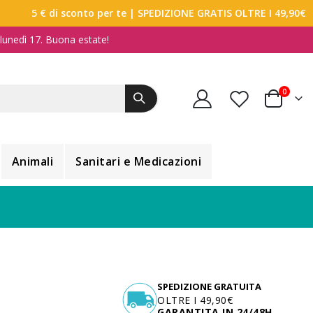
5 € di sconto per te
| SPEDIZIONE GRATIS OLTRE I 49,90€
a lunedì 17. Buona estate!
elemen
0
Carrello
Animali
Sanitari e Medicazioni
SPEDIZIONE GRATUITA
OLTRE I 49,90€
GARANTITA IN 24/48H