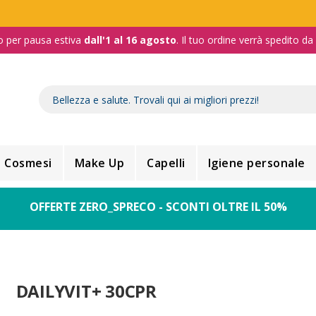
o per pausa estiva
dall'1 al 16 agosto
. Il tuo ordine verrà spedito d
Cosmesi
Make Up
Capelli
Igiene personale
OFFERTE ZERO_SPRECO - SCONTI OLTRE IL 50%
DAILYVIT+ 30CPR