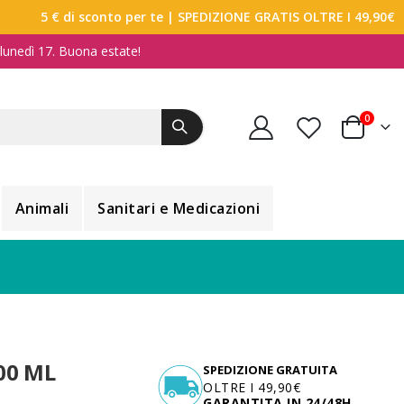
5 € di sconto per te
| SPEDIZIONE GRATIS OLTRE I 49,90€
a lunedì 17. Buona estate!
elemen
0
Carrello
Animali
Sanitari e Medicazioni
00 ML
SPEDIZIONE GRATUITA
OLTRE I 49,90€
GARANTITA IN 24/48H