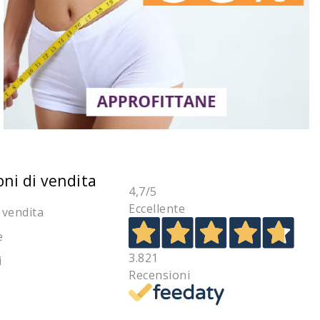
oni di vendita
4,7
/5
Eccellente
 vendita
e
3.821
i
Recensioni