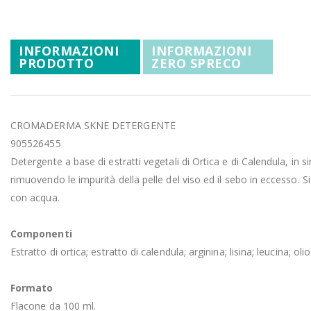
Promozioni
all'inizio
della
Mistery Box
galleria
INFORMAZIONI
INFORMAZIONI
di
PRODOTTO
ZERO SPRECO
immagini
CROMADERMA SKNE DETERGENTE
905526455
Detergente a base di estratti vegetali di Ortica e di Calendula, in 
rimuovendo le impurità della pelle del viso ed il sebo in eccesso. 
con acqua.
Componenti
Estratto di ortica; estratto di calendula; arginina; lisina; leucina; oli
Formato
Flacone da 100 ml.