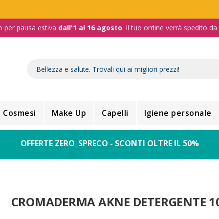
o per pausa estiva
dall'1 al 16 agosto
. Il tuo ordine verrà spedito d
Cosmesi
Make Up
Capelli
Igiene personale
OFFERTE ZERO_SPRECO - SCONTI OLTRE IL 50%
CROMADERMA AKNE DETERGENTE 1