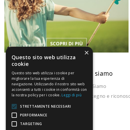
×
Questo sito web utilizza
cookie
La nostra convenienza
Chi siamo
Questo sito web utilizza i cookie per
migliorare la tua esperienza di
navigazione. Utilizzando il nostro sito web
Il risparmio che fa ambiente
Chi Siamo
acconsenti a tutti i cookie in conformità con
la nostra policy per i cookie.
Leggi di più
Il nostro manifesto
Sostegno e riconos
Il blog
STRETTAMENTE NECESSARI
Perché fidarti
PERFORMANCE
TARGETING
Vendi con noi