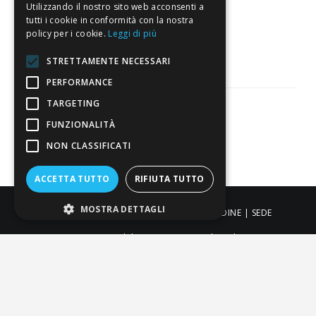
Utilizzando il nostro sito web acconsenti a
3.818
tutti i cookie in conformità con la nostra
policy per i cookie.
Leggi di più
Recensioni
STRETTAMENTE NECESSARI
PERFORMANCE
TARGETING
FUNZIONALITÀ
Pagamenti sicuri
NON CLASSIFICATI
ACCETTA TUTTO
RIFIUTA TUTTO
MOSTRA DETTAGLI
ALDIGIÙ S.R.L. | Via Cortazzis 15 33100 - UDINE | SEDE
OPERATIVA: Via del Progresso 3 - Padova | PEC:
aldigiusrl@pec.it | C.F. e P.IVA 02873920306 REA UD-294558
Capitale sociale: € 27.086,97
-
-
-
Credits
Privacy & Cookie Policy
Newsletter Privacy