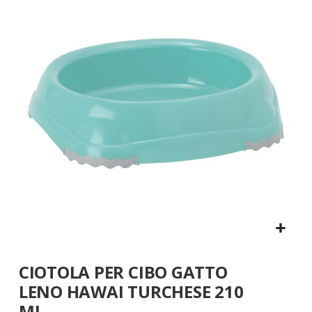
fine
della
galleria
di
immagini
Vai
CIOTOLA PER CIBO GATTO
all'inizio
della
LENO HAWAI TURCHESE 210
galleria
ML