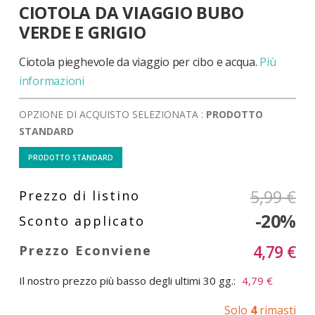
CIOTOLA DA VIAGGIO BUBO
all'inizio
della
VERDE E GRIGIO
galleria
di
Ciotola pieghevole da viaggio per cibo e acqua.
Più
immagini
informazioni
OPZIONE DI ACQUISTO SELEZIONATA :
PRODOTTO
STANDARD
PRODOTTO STANDARD
5,99 €
-20%
4,79 €
Il nostro prezzo più basso degli ultimi 30 gg.:
4,79 €
Solo
4
rimasti