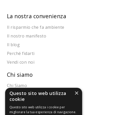
La nostra convenienza
Il risparmio che fa ambiente
Il nostro manifesto
Il blog
Perché fidarti
Vendi con noi
Chi siamo
Chi Siamo
×
Questo sito web utilizza
Sostegno e riconoscimenti
cookie
Servizio clienti
Questo sito web utilizza i cookie per
migliorare la tua esperienza di navigazione.