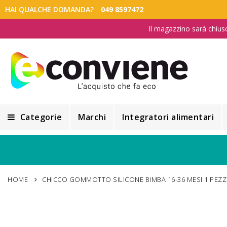
HAI QUALCHE DOMANDA?
049 8597472
Il magazzino sarà chius
Categorie
Marchi
Integratori alimentari
Integratori alimentari
Alimentazione e Dietetica
HOME
CHICCO GOMMOTTO SILICONE BIMBA 16-36 MESI 1 PEZ
Cosmesi
Cosmetici Naturali