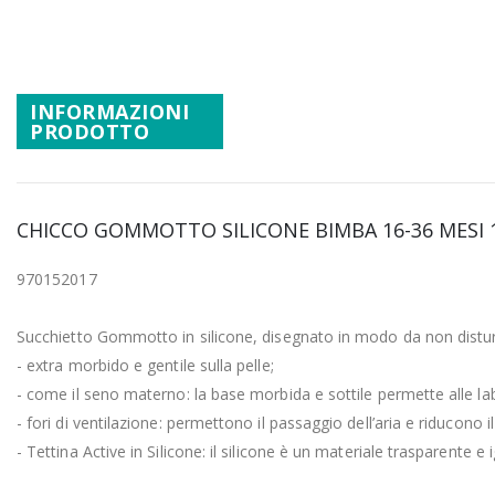
Vai
Promozioni
all'inizio
Mistery Box
della
galleria
INFORMAZIONI
di
PRODOTTO
immagini
CHICCO GOMMOTTO SILICONE BIMBA 16-36 MESI 
970152017
Succhietto Gommotto in silicone, disegnato in modo da non distu
- extra morbido e gentile sulla pelle;
- come il seno materno: la base morbida e sottile permette alle la
- fori di ventilazione: permettono il passaggio dell’aria e riducono il
- Tettina Active in Silicone: il silicone è un materiale trasparente