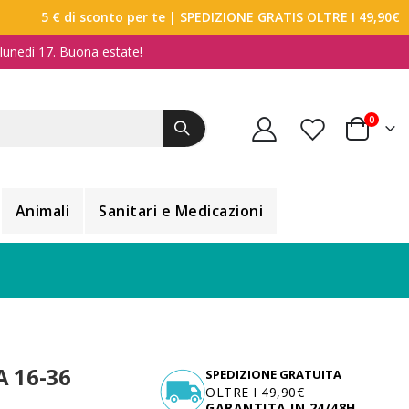
5 € di sconto per te
| SPEDIZIONE GRATIS OLTRE I 49,90€
a lunedì 17. Buona estate!
elemen
0
Carrello
Animali
Sanitari e Medicazioni
 16-36
SPEDIZIONE GRATUITA
OLTRE I 49,90€
GARANTITA IN 24/48H