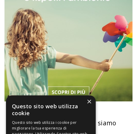
×
Questo sito web utilizza
cookie
La nostra convenienza
Chi siamo
Questo sito web utilizza i cookie per
migliorare la tua esperienza di
navigazione. Utilizzando il nostro sito web