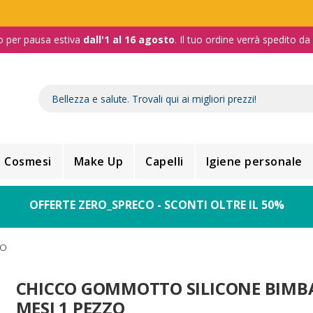
o per pausa estiva
dall'1 al 16 agosto
. Il tuo ordine verrà spedito d
Cosmesi
Make Up
Capelli
Igiene personale
OFFERTE ZERO_SPRECO - SCONTI OLTRE IL 50%
ZO
CHICCO GOMMOTTO SILICONE BIMBA
MESI 1 PEZZO