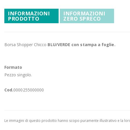
Promozioni
della
INFORMAZIONI
INFORMAZIONI
galleria
Mistery Box
PRODOTTO
ZERO SPRECO
di
immagini
Borsa Shopper Chicco
BLU/VERDE con stampa a foglie.
Formato
Pezzo singolo.
Cod.
0000255000000
Le immagini di questo prodotto hanno scopo puramente illustrativo e la loro 