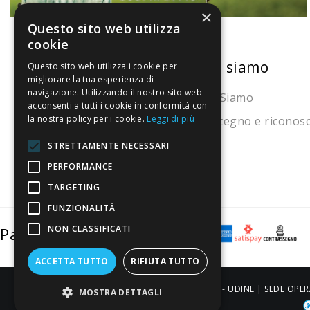
×
Questo sito web utilizza
cookie
La nostra convenienza
Chi siamo
Questo sito web utilizza i cookie per
migliorare la tua esperienza di
navigazione. Utilizzando il nostro sito web
Il risparmio che fa ambiente
Chi Siamo
acconsenti a tutti i cookie in conformità con
la nostra policy per i cookie.
Leggi di più
Il nostro manifesto
Sostegno e riconos
Il blog
STRETTAMENTE NECESSARI
Perché fidarti
PERFORMANCE
TARGETING
Vendi con noi
FUNZIONALITÀ
NON CLASSIFICATI
Pagamenti sicuri
ACCETTA TUTTO
RIFIUTA TUTTO
ALDIGIÙ S.R.L. | Via Cortazzis 15 33100 - UDINE | SEDE OPER
MOSTRA DETTAGLI