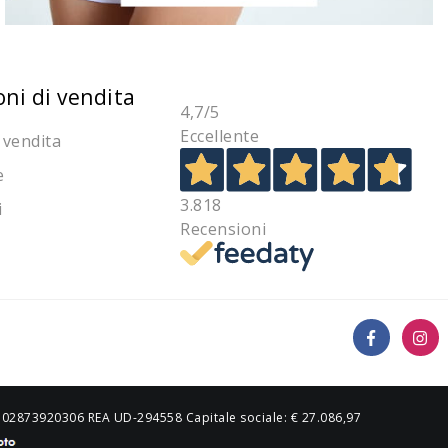
oni di vendita
4,7
/5
Eccellente
 vendita
e
3.818
i
Recensioni
IVA 02873920306 REA UD-294558 Capitale sociale: € 27.086,97