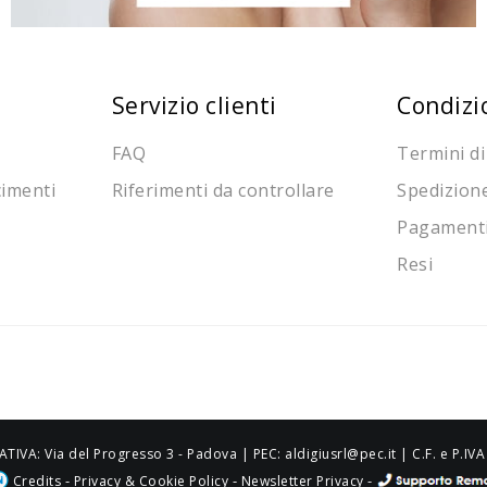
Servizio clienti
Condizi
FAQ
Termini di
cimenti
Riferimenti da controllare
Spedizion
Pagament
Resi
ATIVA: Via del Progresso 3 - Padova | PEC: aldigiusrl@pec.it | C.F. e P.
-
-
-
Credits
Privacy & Cookie Policy
Newsletter Privacy