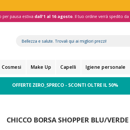
o per pausa estiva
dall'1 al 16 agosto
. Il tuo ordine verrà spedito d
Cosmesi
Make Up
Capelli
Igiene personale
OFFERTE ZERO_SPRECO - SCONTI OLTRE IL 50%
CHICCO BORSA SHOPPER BLU/VERDE