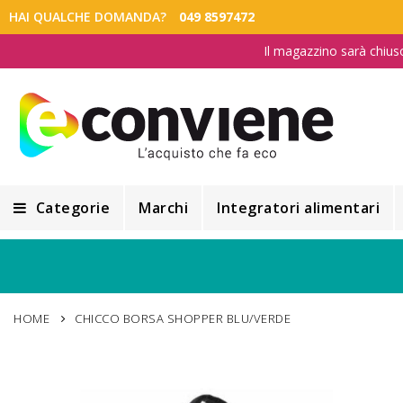
HAI QUALCHE DOMANDA?
049 8597472
Il magazzino sarà chius
Categorie
Marchi
Integratori alimentari
Integratori alimentari
Alimentazione e Dietetica
HOME
CHICCO BORSA SHOPPER BLU/VERDE
Cosmesi
Cosmetici Naturali
Vai