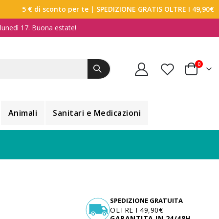
5 € di sconto per te
| SPEDIZIONE GRATIS OLTRE I 49,90€
a lunedì 17. Buona estate!
elemen
0
Carrello
Animali
Sanitari e Medicazioni
SPEDIZIONE GRATUITA
OLTRE I 49,90€
GARANTITA IN 24/48H