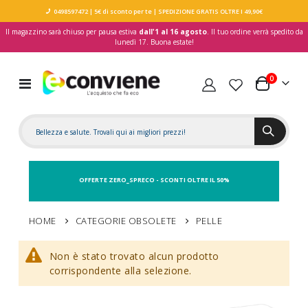
0498597472
| 5€ di sconto per te
| SPEDIZIONE GRATIS OLTRE I 49,90€
Il magazzino sarà chiuso per pausa estiva
dall'1 al 16 agosto
. Il tuo ordine verrà spedito da
lunedì 17. Buona estate!
elementi
0
Toggle
Carrello
Nav
OFFERTE ZERO_SPRECO - SCONTI OLTRE IL 50%
HOME
CATEGORIE OBSOLETE
PELLE
Non è stato trovato alcun prodotto
corrispondente alla selezione.