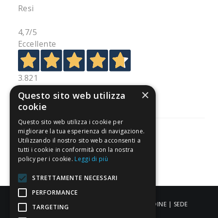
Resi
4,7
/5
Eccellente
3.821
Recensioni
×
Questo sito web utilizza
cookie
Questo sito web utilizza i cookie per
migliorare la tua esperienza di navigazione.
Utilizzando il nostro sito web acconsenti a
tutti i cookie in conformità con la nostra
Pagamenti sicuri
policy per i cookie.
Leggi di più
STRETTAMENTE NECESSARI
PERFORMANCE
ALDIGIÙ S.R.L. | Via Cortazzis 15 33100 - UDINE | SEDE
TARGETING