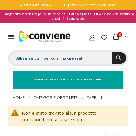
0498597472
| 5€ di sconto per te
| SPEDIZIONE GRATIS OLTRE I 49,90€
Il magazzino sarà chiuso per pausa estiva
dall'1 al 16 agosto
. Il tuo ordine verrà spedito da
lunedì 17. Buona estate!
elementi
0
Toggle
Carrello
Nav
OFFERTE ZERO_SPRECO - SCONTI OLTRE IL 50%
HOME
CATEGORIE OBSOLETE
CAPELLI
Non è stato trovato alcun prodotto
corrispondente alla selezione.