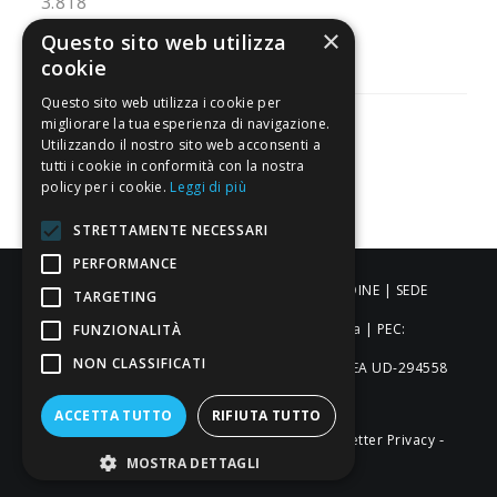
3.818
Recensioni
×
Questo sito web utilizza
cookie
Questo sito web utilizza i cookie per
migliorare la tua esperienza di navigazione.
Utilizzando il nostro sito web acconsenti a
tutti i cookie in conformità con la nostra
Pagamenti sicuri
policy per i cookie.
Leggi di più
STRETTAMENTE NECESSARI
PERFORMANCE
ALDIGIÙ S.R.L. | Via Cortazzis 15 33100 - UDINE | SEDE
TARGETING
OPERATIVA: Via del Progresso 3 - Padova | PEC:
FUNZIONALITÀ
NON CLASSIFICATI
aldigiusrl@pec.it | C.F. e P.IVA 02873920306 REA UD-294558
Capitale sociale: € 27.086,97
ACCETTA TUTTO
RIFIUTA TUTTO
-
-
-
Credits
Privacy & Cookie Policy
Newsletter Privacy
MOSTRA DETTAGLI