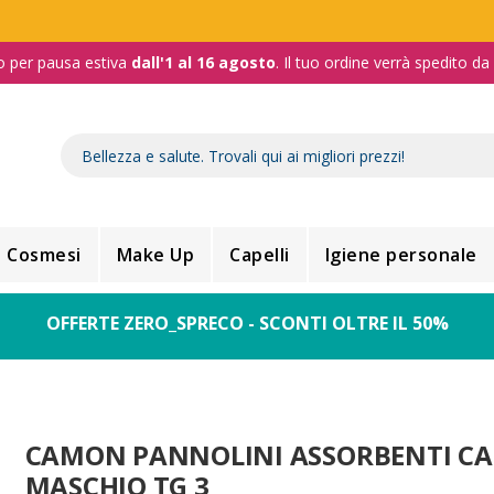
o per pausa estiva
dall'1 al 16 agosto
. Il tuo ordine verrà spedito d
Cosmesi
Make Up
Capelli
Igiene personale
OFFERTE ZERO_SPRECO - SCONTI OLTRE IL 50%
CAMON PANNOLINI ASSORBENTI C
MASCHIO TG 3