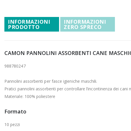
Promozioni
all'inizio
della
Mistery Box
galleria
INFORMAZIONI
INFORMAZIONI
di
PRODOTTO
ZERO SPRECO
immagini
CAMON PANNOLINI ASSORBENTI CANE MASCHIO
988780247
Pannolini assorbenti per fasce igieniche maschili.
Pratici pannolini assorbenti per controllare l’incontinenza dei cani
Materiale: 100% poliestere
Formato
10 pezzi