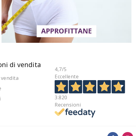
oni di vendita
4,7
/5
Eccellente
 vendita
e
3.820
i
Recensioni