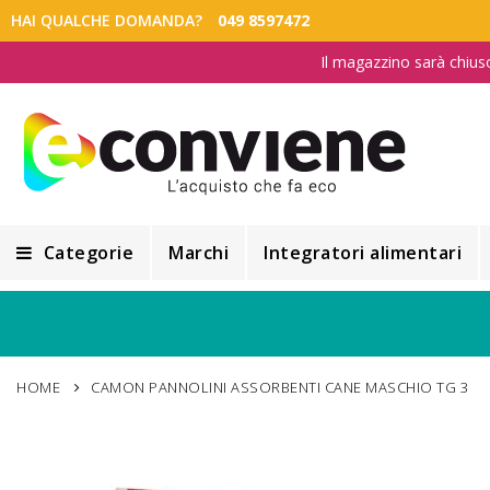
HAI QUALCHE DOMANDA?
049 8597472
Il magazzino sarà chius
Categorie
Marchi
Integratori alimentari
Integratori alimentari
Alimentazione e Dietetica
HOME
CAMON PANNOLINI ASSORBENTI CANE MASCHIO TG 3
Cosmesi
Cosmetici Naturali
Vai