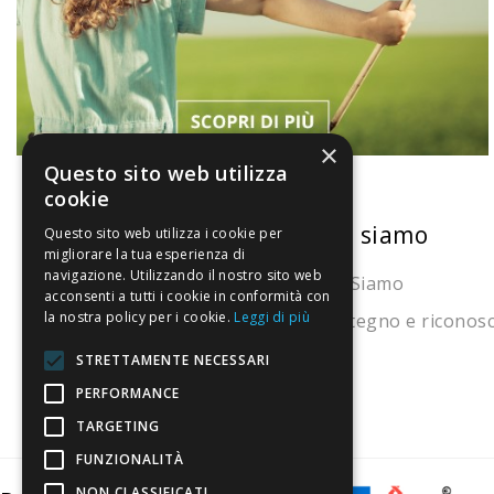
×
Questo sito web utilizza
cookie
La nostra convenienza
Chi siamo
Questo sito web utilizza i cookie per
migliorare la tua esperienza di
navigazione. Utilizzando il nostro sito web
Il risparmio che fa ambiente
Chi Siamo
acconsenti a tutti i cookie in conformità con
la nostra policy per i cookie.
Leggi di più
Il nostro manifesto
Sostegno e riconos
Il blog
STRETTAMENTE NECESSARI
Perché fidarti
PERFORMANCE
TARGETING
Vendi con noi
FUNZIONALITÀ
NON CLASSIFICATI