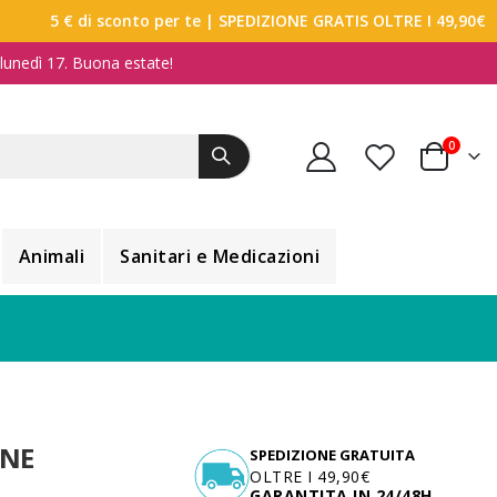
5 € di sconto per te
| SPEDIZIONE GRATIS OLTRE I 49,90€
a lunedì 17. Buona estate!
elemen
0
Carrello
Animali
Sanitari e Medicazioni
ANE
SPEDIZIONE GRATUITA
OLTRE I 49,90€
GARANTITA IN 24/48H