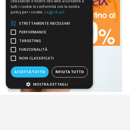
Utilizzando il nostro sito web acconsenti a
tutti i cookie in conformità con la nostra
policy per i cookie.
Leggi di più
STRETTAMENTE NECESSARI
PERFORMANCE
TARGETING
FUNZIONALITÀ
NON CLASSIFICATI
ACCETTA TUTTO
RIFIUTA TUTTO
MOSTRA DETTAGLI
La nostra convenienza