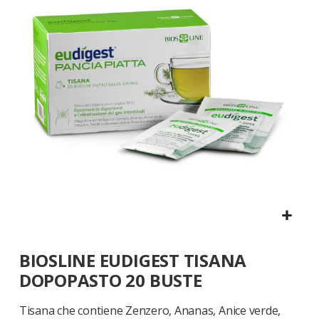
galleria
di
immagini
Vai
BIOSLINE EUDIGEST TISANA
all'inizio
della
DOPOPASTO 20 BUSTE
galleria
di
Tisana che contiene Zenzero, Ananas, Anice verde,
immagini