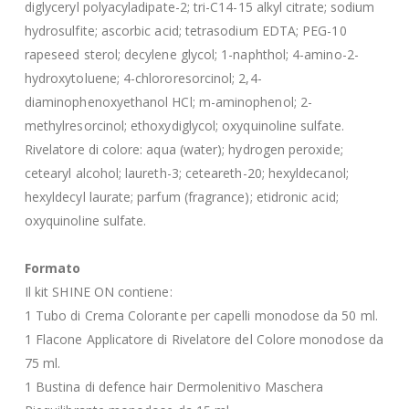
diglyceryl polyacyladipate-2; tri-C14-15 alkyl citrate; sodium
hydrosulfite; ascorbic acid; tetrasodium EDTA; PEG-10
rapeseed sterol; decylene glycol; 1-naphthol; 4-amino-2-
hydroxytoluene; 4-chlororesorcinol; 2,4-
diaminophenoxyethanol HCl; m-aminophenol; 2-
methylresorcinol; ethoxydiglycol; oxyquinoline sulfate.
Rivelatore di colore: aqua (water); hydrogen peroxide;
cetearyl alcohol; laureth-3; ceteareth-20; hexyldecanol;
hexyldecyl laurate; parfum (fragrance); etidronic acid;
oxyquinoline sulfate.
Formato
Il kit SHINE ON contiene:
1 Tubo di Crema Colorante per capelli monodose da 50 ml.
1 Flacone Applicatore di Rivelatore del Colore monodose da
75 ml.
1 Bustina di defence hair Dermolenitivo Maschera