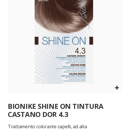
galleria
di
immagini
Vai
BIONIKE SHINE ON TINTURA
all'inizio
della
CASTANO DOR 4.3
galleria
di
Trattamento colorante capelli, ad alta
immagini