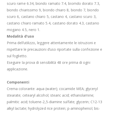
scuro rame 6.34, biondo ramato 7.4, biomdo dorato 7.3,
biondo chiarissimo 9, biondo chiaro 8, biondo 7, biondo
scuro 6, castano chiaro 5, castano 4, castano scuro 3,
castano chiaro ramato 5.4, castano dorato 4.3, castano
mogano 4.5, nero 1.
Modalità d'uso
Prima dell’utilizzo, leggere attentamente le istruzioni e
rispettare le precauzioni d’uso riportate sulla confezione e
sul foglietto.
Eseguire la prova di sensibilità 48 ore prima di ogni
applicazione.
Componenti
Crema colorante: aqua (water); cocamide MEA; glyceryl
stearate; cetearyl alcohol; stearic acid; ethanolamine;
palmitic acid; toluene-2,5-diamine sulfate; glycerin; C12-13
alkyl lactate; hydrolyzed rice protein; p-aminophenol; bis-