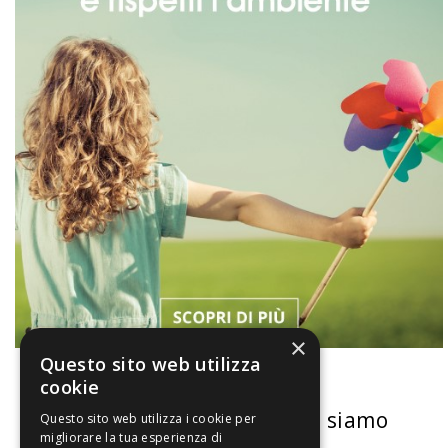
×
Questo sito web utilizza
cookie
La nostra convenienza
Chi siamo
Questo sito web utilizza i cookie per
migliorare la tua esperienza di