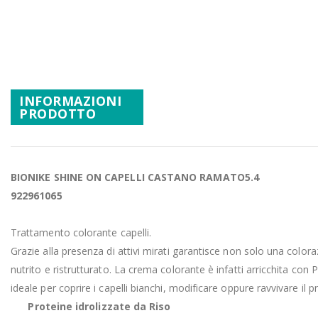
Promozioni
Vai
all'inizio
Mistery Box
della
galleria
di
INFORMAZIONI
immagini
PRODOTTO
BIONIKE SHINE
ON
CAPELLI
CASTANO
RAMATO5.4
922961065
Trattamento colorante capelli.
Grazie alla presenza di attivi mirati garantisce non solo una colo
nutrito e ristrutturato. La crema colorante è infatti arricchita con Pr
ideale per coprire i capelli bianchi, modificare oppure ravvivare il pr
Proteine idrolizzate da Riso