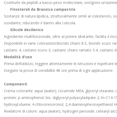
Costituite da peptidi a basso peso molecolare, svolgono un’azione f
Fitosteroli da Brassica campestris
Sostanze di natura lipidica, strutturalmente simili al colesterolo, s
ossidante, riducendo il danno alla cuticola.
Glicole decilenico
Ingrediente multifunzionale, oltre al potere idratante, facilita il r
Disponibile in varie colorazioni:Biondo chiaro 8.3, biondo scuro 
castano 4, castano scuro 3, castano chiaro ramato 5.4, castano d
Modalità d'uso
Prima dell’utilizzo, leggere attentamente le istruzioni e rispettare l
Eseguire la prova di sensibilità 48 ore prima di ogni applicazione.
Componenti
Crema colorante: aqua (water); cocamide MEA; glyceryl stearate; cete
protein; p-aminophenol; bis- diglyceryl polyacyladipate-2; tri-C14-
hydroxytoluene; 4-chlororesorcinol; 2,4-diaminophenoxyethanol HCl
Rivelatore di colore: aqua (water); hydrogen peroxide; cetearyl alco