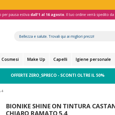
o per pausa estiva
dall'1 al 16 agosto
. Il tuo ordine verrà spedito d
Cosmesi
Make Up
Capelli
Igiene personale
OFFERTE ZERO_SPRECO - SCONTI OLTRE IL 50%
.4
BIONIKE SHINE ON TINTURA CASTA
CHIARO RAMATO 5.4