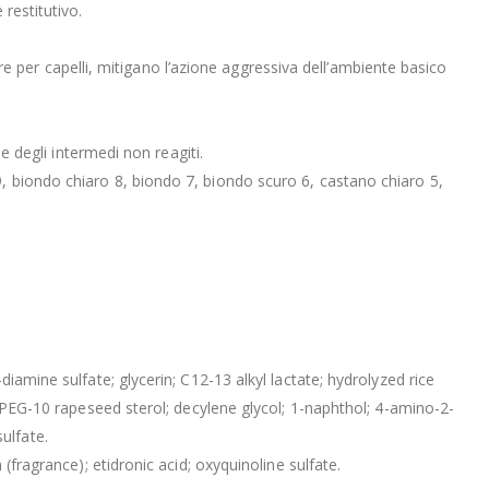
restitutivo.
ture per capelli, mitigano l’azione aggressiva dell’ambiente basico
e degli intermedi non reagiti.
, biondo chiaro 8, biondo 7, biondo scuro 6, castano chiaro 5,
iamine sulfate; glycerin; C12-13 alkyl lactate; hydrolyzed rice
; PEG-10 rapeseed sterol; decylene glycol; 1-naphthol; 4-amino-2-
ulfate.
(fragrance); etidronic acid; oxyquinoline sulfate.