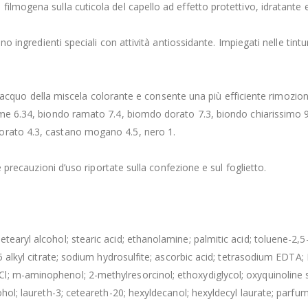
ilmogena sulla cuticola del capello ad effetto protettivo, idratante e 
ono ingredienti speciali con attività antiossidante. Impiegati nelle tin
isciacquo della miscela colorante e consente una più efficiente rimozion
rame 6.34, biondo ramato 7.4, biomdo dorato 7.3, biondo chiarissimo 9
orato 4.3, castano mogano 4.5, nero 1.
e precauzioni d’uso riportate sulla confezione e sul foglietto.
aryl alcohol; stearic acid; ethanolamine; palmitic acid; toluene-2,5-d
15 alkyl citrate; sodium hydrosulfite; ascorbic acid; tetrasodium EDTA
; m-aminophenol; 2-methylresorcinol; ethoxydiglycol; oxyquinoline s
hol; laureth-3; ceteareth-20; hexyldecanol; hexyldecyl laurate; parfum 