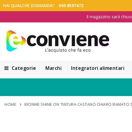
HAI QUALCHE DOMANDA?
049 8597472
Il magazzino sarà chius
Categorie
Marchi
Integratori alimentari
Integratori alimentari
Alimentazione e Dietetica
HOME
BIONIKE SHINE ON TINTURA CASTANO CHIARO RAMATO 5
Cosmesi
Cosmetici Naturali