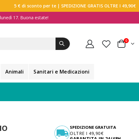
5 € di sconto per te
| SPEDIZIONE GRATIS OLTRE I 49,90€
a lunedì 17. Buona estate!
elemen
0
Carrello
Animali
Sanitari e Medicazioni
NO
SPEDIZIONE GRATUITA
OLTRE I 49,90€
GARANTITA IN 24/48H