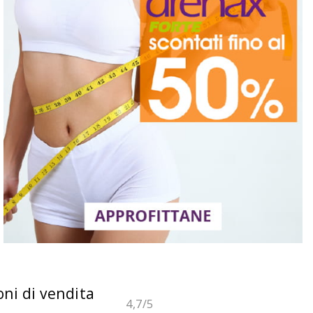
oni di vendita
4,7
/5