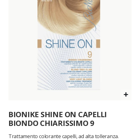
galleria
di
immagini
Vai
BIONIKE SHINE ON CAPELLI
all'inizio
della
BIONDO CHIARISSIMO 9
galleria
di
Trattamento colorante capelli, ad alta tolleranza.
immagini