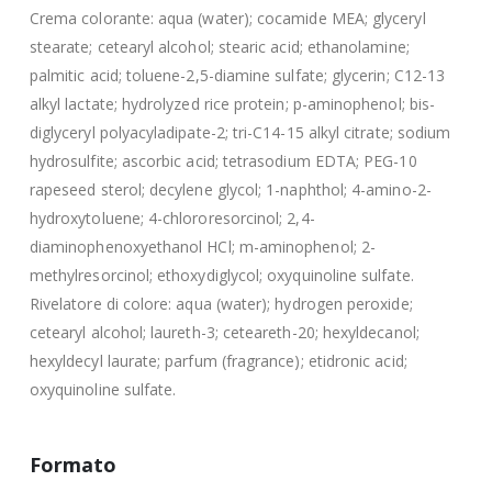
Crema colorante: aqua (water); cocamide MEA; glyceryl
stearate; cetearyl alcohol; stearic acid; ethanolamine;
palmitic acid; toluene-2,5-diamine sulfate; glycerin; C12-13
alkyl lactate; hydrolyzed rice protein; p-aminophenol; bis-
diglyceryl polyacyladipate-2; tri-C14-15 alkyl citrate; sodium
hydrosulfite; ascorbic acid; tetrasodium EDTA; PEG-10
rapeseed sterol; decylene glycol; 1-naphthol; 4-amino-2-
hydroxytoluene; 4-chlororesorcinol; 2,4-
diaminophenoxyethanol HCl; m-aminophenol; 2-
methylresorcinol; ethoxydiglycol; oxyquinoline sulfate.
Rivelatore di colore: aqua (water); hydrogen peroxide;
cetearyl alcohol; laureth-3; ceteareth-20; hexyldecanol;
hexyldecyl laurate; parfum (fragrance); etidronic acid;
oxyquinoline sulfate.
Formato