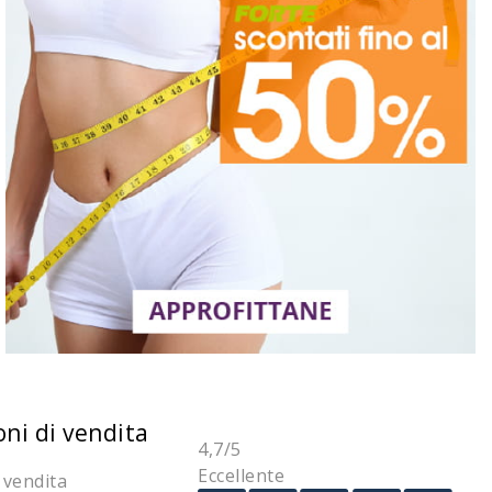
oni di vendita
4,7
/5
Eccellente
 vendita