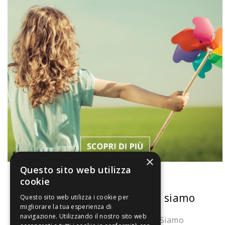
×
Questo sito web utilizza
cookie
La nostra convenienza
Chi siamo
Questo sito web utilizza i cookie per
migliorare la tua esperienza di
navigazione. Utilizzando il nostro sito web
Il risparmio che fa ambiente
Chi Siamo