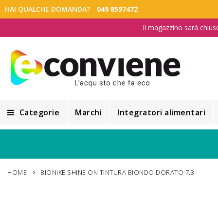
HAI QUALCHE DOMANDA?
049 8597472
Il magazzino sarà chius
Categorie
Marchi
Integratori alimentari
Integratori alimentari
Alimentazione e Dietetica
HOME
BIONIKE SHINE ON TINTURA BIONDO DORATO 7.3
Cosmesi
Cosmetici Naturali