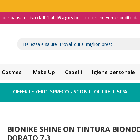
o per pausa estiva
dall'1 al 16 agosto
. Il tuo ordine verrà spedito d
Cosmesi
Make Up
Capelli
Igiene personale
OFFERTE ZERO_SPRECO - SCONTI OLTRE IL 50%
BIONIKE SHINE ON TINTURA BIOND
DORATO 7.3