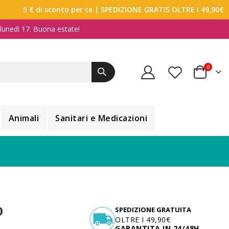
5 € di sconto per te
| SPEDIZIONE GRATIS OLTRE I 49,90€
a lunedì 17. Buona estate!
elemen
0
Carrello
Animali
Sanitari e Medicazioni
O
SPEDIZIONE GRATUITA
OLTRE I 49,90€
GARANTITA IN 24/48H