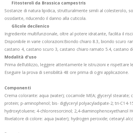
Fitosteroli da Brassica campestris
Sostanze di natura lipidica, strutturalmente simili al colesterolo, s
ossidante, riducendo il danno alla cuticola.
Glicole decilenico
Ingrediente multifunzionale, oltre al potere idratante, facilita il r
Disponibile in varie colorazioni:Biondo chiaro 8.3, biondo scuro 
castano 4, castano scuro 3, castano chiaro ramato 5.4, castano d
Modalità d'uso
Prima dell’utilizzo, leggere attentamente le istruzioni e rispettare l
Eseguire la prova di sensibilità 48 ore prima di ogni applicazione.
Componenti
Crema colorante: aqua (water); cocamide MEA; glyceryl stearate; cete
protein; p-aminophenol; bis- diglyceryl polyacyladipate-2; tri-C14-
hydroxytoluene; 4-chlororesorcinol; 2,4-diaminophenoxyethanol HCl
Rivelatore di colore: aqua (water); hydrogen peroxide; cetearyl alco