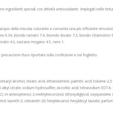
ono ingredienti speciali con attività antiossidante. Impiegati nelle tin
isciacquo della miscela colorante e consente una più efficiente rimozion
rame 6.34, biondo ramato 7.4, biomdo dorato 7.3, biondo chiarissimo 9
orato 4.3, castano mogano 4.5, nero 1.
e precauzioni d’uso riportate sulla confezione e sul foglietto.
aryl alcohol; stearic acid; ethanolamine; palmitic acid; toluene-2,5-d
15 alkyl citrate; sodium hydrosulfite; ascorbic acid; tetrasodium EDTA
; m-aminophenol; 2-methylresorcinol; ethoxydiglycol; oxyquinoline s
hol; laureth-3; ceteareth-20; hexyldecanol; hexyldecyl laurate; parfum 