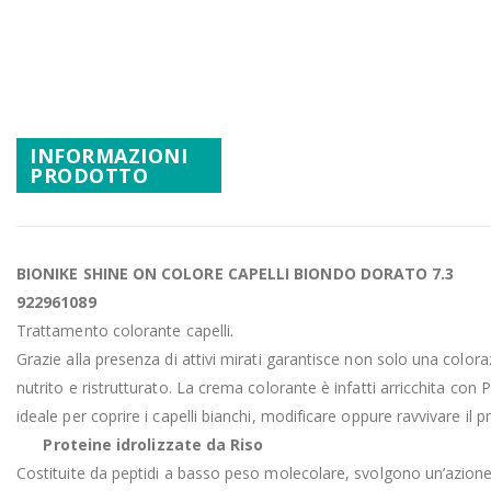
Promozioni
Vai
all'inizio
Mistery Box
della
galleria
di
INFORMAZIONI
immagini
PRODOTTO
BIONIKE SHINE ON COLORE CAPELLI BIONDO DORATO 7.3
922961089
Trattamento colorante capelli.
Grazie alla presenza di attivi mirati garantisce non solo una colo
nutrito e ristrutturato. La crema colorante è infatti arricchita con Pr
ideale per coprire i capelli bianchi, modificare oppure ravvivare il pr
Proteine idrolizzate da Riso
Costituite da peptidi a basso peso molecolare, svolgono un’azione f