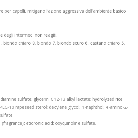
ture per capelli, mitigano l’azione aggressiva dell’ambiente basico
e degli intermedi non reagiti.
, biondo chiaro 8, biondo 7, biondo scuro 6, castano chiaro 5,
iamine sulfate; glycerin; C12-13 alkyl lactate; hydrolyzed rice
; PEG-10 rapeseed sterol; decylene glycol; 1-naphthol; 4-amino-2-
ulfate.
(fragrance); etidronic acid; oxyquinoline sulfate.