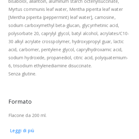
bisabolol, allantoin, aluminum starch octenylsuccinate,
Myrtus communis leaf water, Mentha piperita leaf water
[Mentha piperita (peppermint) leaf water], carnosine,
sodium carboxymethyl beta-glucan, glycyrrhetinic acid,
polysorbate 20, caprylyl glycol, batyl alcohol, acrylates/C10-
30 alkyl acrylate crosspolymer, hydroxypropyl guar, lactic
acid, carbomer, pentylene glycol, caprylhydroxamic acid,
sodium hydroxide, propanediol, citric acid, polyquaternium-
6, trisodium ethylenediamine disuccinate.
Senza glutine.
Formato
Flacone da 200 ml.
Leggi di più