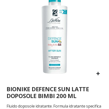
galleria
di
immagini
Vai
BIONIKE DEFENCE SUN LATTE
all'inizio
della
DOPOSOLE BIMBI 200 ML
galleria
di
Fluido doposole idratante. Formula idratante specifica
immagini