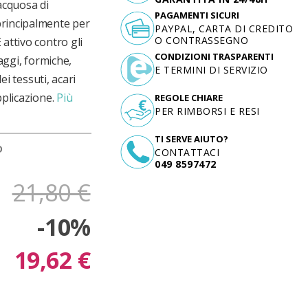
acquosa di
PAGAMENTI SICURI
principalmente per
PAYPAL, CARTA DI CREDITO
O CONTRASSEGNO
attivo contro gli
CONDIZIONI TRASPARENTI
faggi, formiche,
E TERMINI DI SERVIZIO
ei tessuti, acari
pplicazione.
Più
REGOLE CHIARE
PER RIMBORSI E RESI
TI SERVE AIUTO?
D
CONTATTACI
049 8597472
21,80 €
-10%
19,62 €