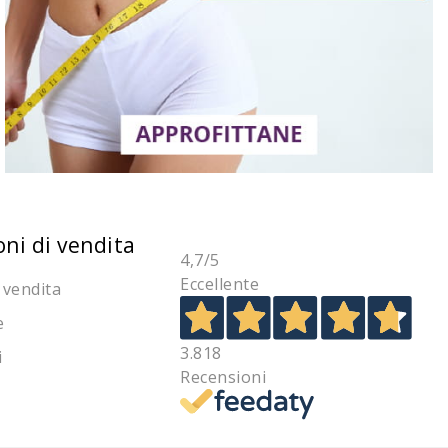
oni di vendita
4,7
/5
Eccellente
 vendita
e
3.818
i
Recensioni