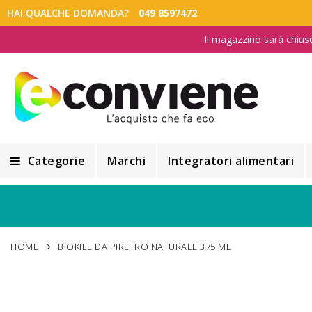
HAI QUALCHE DOMANDA?
049 8597472
Il magazzino sarà chius
Categorie
Marchi
Integratori alimentari
Integratori alimentari
Alimentazione e Dietetica
HOME
BIOKILL DA PIRETRO NATURALE 375 ML
Cosmesi
Cosmetici Naturali