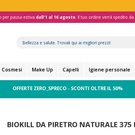
o per pausa estiva
dall'1 al 16 agosto
. Il tuo ordine verrà spedito d
Cosmesi
Make Up
Capelli
Igiene personale
OFFERTE ZERO_SPRECO - SCONTI OLTRE IL 50%
BIOKILL DA PIRETRO NATURALE 375