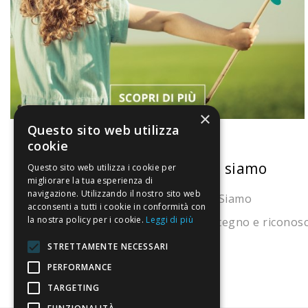
×
Questo sito web utilizza
cookie
La nostra convenienza
Chi siamo
Questo sito web utilizza i cookie per
migliorare la tua esperienza di
navigazione. Utilizzando il nostro sito web
Il risparmio che fa ambiente
Chi Siamo
acconsenti a tutti i cookie in conformità con
la nostra policy per i cookie.
Leggi di più
Il nostro manifesto
Sostegno e riconos
Il blog
STRETTAMENTE NECESSARI
Perché fidarti
PERFORMANCE
TARGETING
Vendi con noi