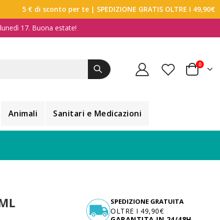
5 € di sconto per te
| SPEDIZIONE GRATIS OLTRE I 49,90€
a lunedì 17. Buona estate!
elemen
0
Carrello
Animali
Sanitari e Medicazioni
 ML
SPEDIZIONE GRATUITA
OLTRE I 49,90€
GARANTITA IN 24/48H