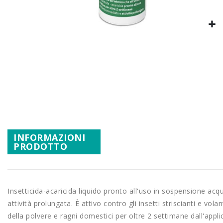
Promozioni
Mistery Box
Vai
all'inizio
della
galleria
di
immagini
INFORMAZIONI
PRODOTTO
Insetticida-acaricida liquido pronto all'uso in sospensione a
attività prolungata. È attivo contro gli insetti striscianti e vol
della polvere e ragni domestici per oltre 2 settimane dall'appli