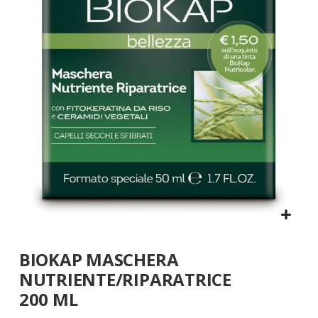
galleria
di
immagini
Vai
BIOKAP MASCHERA
all'inizio
della
NUTRIENTE/RIPARATRICE
galleria
200 ML
di
immagini