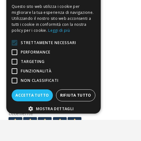
Servizio clienti
Questo sito web utilizza i cookie per
migliorare la tua esperienza di navigazione.
FAQ
Utilizzando il nostro sito web acconsenti a
Riferimenti da controllare
tutti i cookie in conformità con la nostra
policy per i cookie.
Leggi di più
Condizioni di vendita
STRETTAMENTE NECESSARI
PERFORMANCE
Termini di vendita
TARGETING
Spedizione
FUNZIONALITÀ
Pagamenti
NON CLASSIFICATI
Resi
ACCETTA TUTTO
RIFIUTA TUTTO
4,7
/5
MOSTRA DETTAGLI
Eccellente
3.821