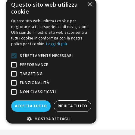
×
Questo sito web utilizza
cookie
Chi Siamo
Sostegno e riconoscimenti
Questo sito web utilizza i cookie per
migliorare la tua esperienza di navigazione.
Utilizzando il nostro sito web acconsenti a
Servizio clienti
tutti i cookie in conformità con la nostra
policy per i cookie.
Leggi di più
FAQ
STRETTAMENTE NECESSARI
Riferimenti da controllare
PERFORMANCE
Condizioni di vendita
TARGETING
FUNZIONALITÀ
Termini di vendita
NON CLASSIFICATI
Spedizione
ACCETTA TUTTO
RIFIUTA TUTTO
Pagamenti
Resi
MOSTRA DETTAGLI