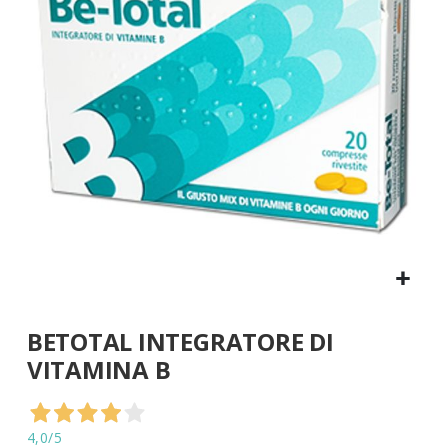
di
immagini
Vai
BETOTAL INTEGRATORE DI
all'inizio
della
VITAMINA B
galleria
di
immagini
4,0
/5