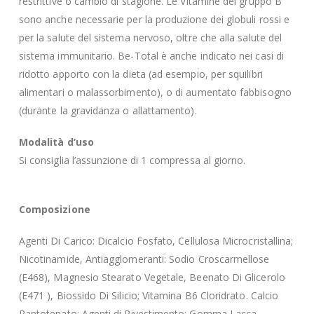
restrittive o cambio di stagione. Le Vitamine del gruppo B
sono anche necessarie per la produzione dei globuli rossi e
per la salute del sistema nervoso, oltre che alla salute del
sistema immunitario. Be-Total è anche indicato nei casi di
ridotto apporto con la dieta (ad esempio, per squilibri
alimentari o malassorbimento), o di aumentato fabbisogno
(durante la gravidanza o allattamento).
Modalità d’uso
Si consiglia l’assunzione di 1 compressa al giorno.
Composizione
Agenti Di Carico: Dicalcio Fosfato, Cellulosa Microcristallina;
Nicotinamide, Antiagglomeranti: Sodio Croscarmellose
(E468), Magnesio Stearato Vegetale, Beenato Di Glicerolo
(E471 ), Biossido Di Silicio; Vitamina B6 Cloridrato. Calcio
Pantotenato; Agenti di Rivestimento: Gomma Lacca