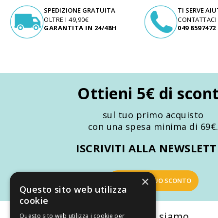
SPEDIZIONE GRATUITA
TI SERVE AI
OLTRE I 49,90€
CONTATTACI
GARANTITA IN 24/48H
049 8597472
Ottieni 5€ di scon
sul tuo primo acquisto
con una spesa minima di 69€
ISCRIVITI ALLA NEWSLET
×
OTTIENI IL TUO SCONTO
Questo sito web utilizza
cookie
La nostra convenienza
Chi siamo
Questo sito web utilizza i cookie per