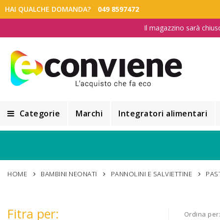
HAI QUALCHE DOMANDA?
049 8597472
Il magazzino sarà chius
Categorie
Marchi
Integratori alimentari
Integratori alimentari
Alimentazione e Dietetica
HOME
BAMBINI NEONATI
PANNOLINI E SALVIETTINE
PAS
Cosmesi
Cosmetici Naturali
Fitra per:
Ordina per