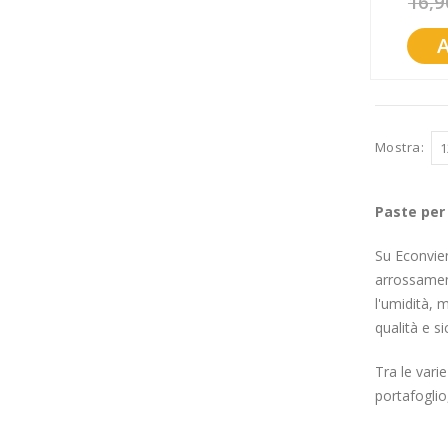
16,9
Promozioni
Mistery Box
Mostra
Paste per
Su Econvien
arrossament
l'umidità, 
qualità e s
Tra le vari
portafoglio