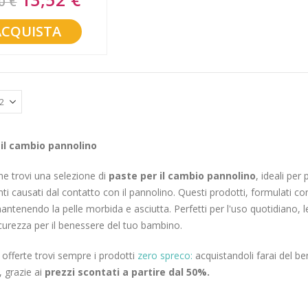
0 €
Price
ACQUISTA
 il cambio pannolino
e trovi una selezione di
paste per il cambio pannolino
, ideali per
i causati dal contatto con il pannolino. Questi prodotti, formulati con 
mantenendo la pelle morbida e asciutta. Perfetti per l'uso quotidiano, l
icurezza per il benessere del tuo bambino.
e offerte trovi sempre i prodotti
zero spreco:
acquistandoli farai del be
, grazie ai
prezzi scontati a partire dal 50%.