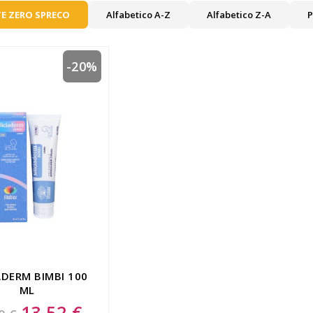
E ZERO SPRECO
Alfabetico A-Z
Alfabetico Z-A
P
-20%
IADERM BIMBI 100
ML
13,52 €
Special