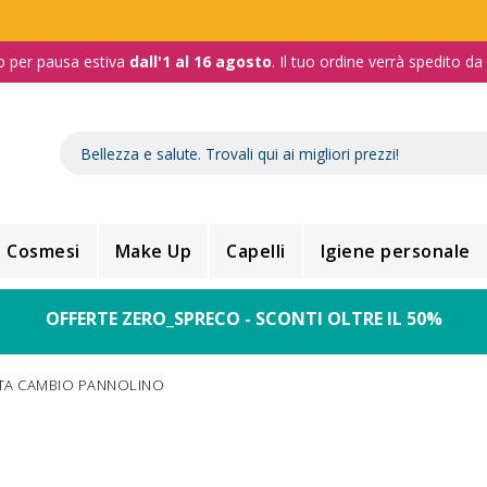
o per pausa estiva
dall'1 al 16 agosto
. Il tuo ordine verrà spedito d
Cosmesi
Make Up
Capelli
Igiene personale
OFFERTE ZERO_SPRECO - SCONTI OLTRE IL 50%
TA CAMBIO PANNOLINO