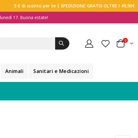
5 € di sconto per te
| SPEDIZIONE GRATIS OLTRE I 49,90€
a lunedì 17. Buona estate!
elemen
0
Carrello
Animali
Sanitari e Medicazioni