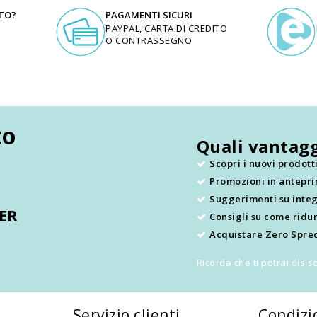
UTO?
PAGAMENTI SICURI
PAYPAL, CARTA DI CREDITO
O CONTRASSEGNO
to
Quali vantagg
Scopri i nuovi prodot
Promozioni in antepr
.
Suggerimenti su integ
TER
Consigli su come ridur
Acquistare Zero Sprec
Ricorda che ti potrai disi
Servizio clienti
Condizi