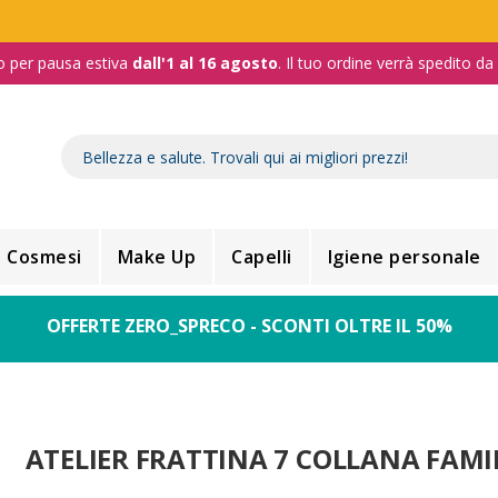
o per pausa estiva
dall'1 al 16 agosto
. Il tuo ordine verrà spedito d
Cosmesi
Make Up
Capelli
Igiene personale
OFFERTE ZERO_SPRECO - SCONTI OLTRE IL 50%
ATELIER FRATTINA 7 COLLANA FAMI