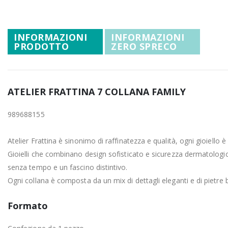
Promozioni
all'inizio
della
Mistery Box
galleria
INFORMAZIONI
INFORMAZIONI
di
PRODOTTO
ZERO SPRECO
immagini
ATELIER FRATTINA 7 COLLANA FAMILY
989688155
Atelier Frattina è sinonimo di raffinatezza e qualità, ogni gioiello 
Gioielli che combinano design sofisticato e sicurezza dermatologica
senza tempo e un fascino distintivo.
Ogni collana è composta da un mix di dettagli eleganti e di pietre b
Formato