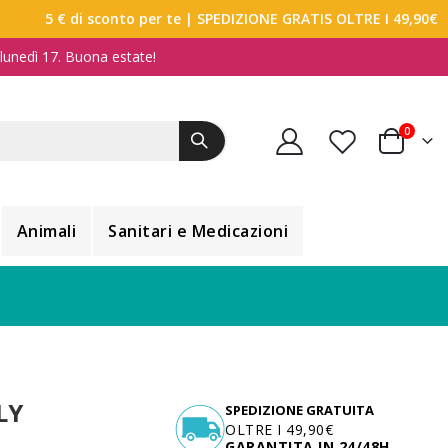
5 € di sconto per te
| SPEDIZIONE GRATIS OLTRE I 49,90€
a lunedì 17. Buona estate!
elemen
0
Carrello
Animali
Sanitari e Medicazioni
LY
SPEDIZIONE GRATUITA
OLTRE I 49,90€
GARANTITA IN 24/48H