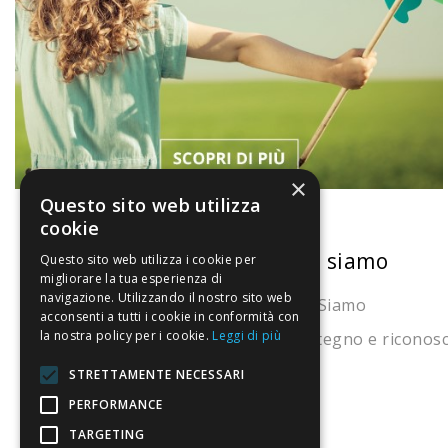
×
Questo sito web utilizza
cookie
La nostra convenienza
Chi siamo
Questo sito web utilizza i cookie per
migliorare la tua esperienza di
navigazione. Utilizzando il nostro sito web
Il risparmio che fa ambiente
Chi Siamo
acconsenti a tutti i cookie in conformità con
la nostra policy per i cookie.
Leggi di più
Il nostro manifesto
Sostegno e riconos
Il blog
STRETTAMENTE NECESSARI
Perché fidarti
PERFORMANCE
TARGETING
Vendi con noi