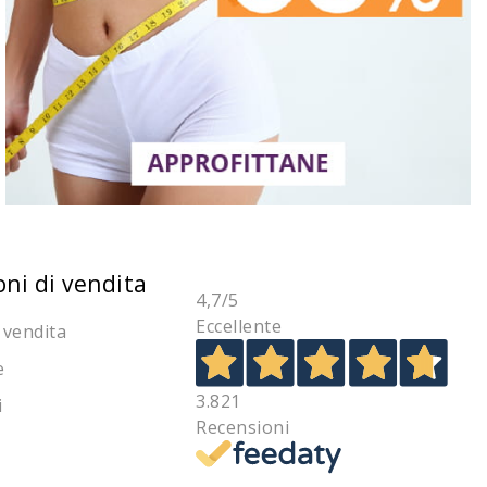
oni di vendita
4,7
/5
Eccellente
 vendita
e
3.821
i
Recensioni